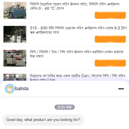
পিভিসি বৈদ্যুতিক প্রবাহ পাইপ উত্পাদন লাইন, পিভিসি পাইপ এক্সট্রুশন
মেশিন 0 - 40 ℃ টেম্পে
আমাদের সাথে যোগাযোগ
করুন
315 - 630 মিমি পিভিসি ড্রেনেজ পাইপ এক্সট্রুশন লাইন এসজে 9 2 টুইন
স্ক্রু এক্সট্রুডারের সাথে
আমাদের সাথে যোগাযোগ
করুন
পিপি / পিভিসি / ইভা / পিই পাইপ উত্পাদন লাইন অরবিটাল চলমান কাঠামো
উচ্চ দক্ষতা
আমাদের সাথে যোগাযোগ
করুন
বিদ্যুতের নল তৈরির জন্য একক প্রাচীর Corেউতোলা পিপি / পিই পাইপ
উত্পাদন লাইন Line
আমাদের সাথে যোগাযোগ
batista
করুন
315 মিমি - 630 মিমি এইচডিপিই / পিই পাইপ উত্পাদন লাইন নিম্ন
তাপমাত্রা প্রভাব প্রতিরোধের
2:21 AM
আমাদের সাথে যোগাযোগ
করুন
Good day, what product are you looking for?
স্থল এইচডিপিই ড্রেনেজ সলিড পাইপ মেশিনের অধীনে 800 কেজি / ঘন্টা
সর্বোচ্চ আউটপুট পরিচালনা করা সহজ