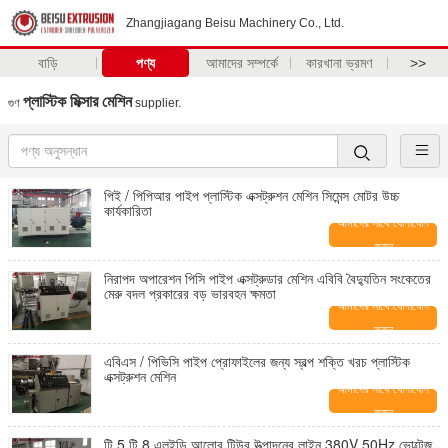
Zhangjiagang Beisu Machinery Co., Ltd.
বাড়ি
পণ্য
আমাদের সম্পর্কে
কারখানা ভ্রমণ
>>
প্লাস্টিক মিক্সার মেশিন
গুণ
supplier.
পিই / পিপিআর পাইপ প্লাস্টিক এক্সট্রুশন মেশিন সিমেন্স মোটর উচ্চ
কার্যকারিতা
আমাদের সাথে যোগাযোগ
করুন
নিরাপদ অপারেশন পিসি পাইপ এক্সট্রুডার মেশিন এবিবি বৈদ্যুতিন সংকেতের
মেরু বদল প্রকারের বড় ভারবহন ক্ষমতা
আমাদের সাথে যোগাযোগ
করুন
এবিএস / পিভিসি পাইপ প্রোফাইলের জন্য স্বল্প শক্তি খরচ প্লাস্টিক
এক্সট্রুশন মেশিন
আমাদের সাথে যোগাযোগ
করুন
টি 5 টি 8 এলইডি আলোর টিউব উত্পাদনের লাইন 380V 50Hz ভোল্টেজ