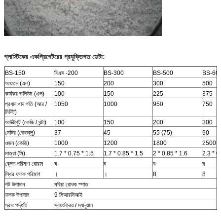
প্লাস্টিকের একগ্রিগেটরের প্রযুক্তিগত ডেটা:
BS-150
বিএস -200
BS-300
BS-500
BS-60
আয়তন (এল)
150
200
300
500
কার্যকর ভলিউম (এল)
100
150
225
375
প্রধান খাদ গতি (আর /
1050
1000
950
750
মিনিট)
আউটপুট (কেজি / ঘন্টা)
100
150
200
300
মোটর (কেডব্লু)
37
45
55 (75)
90
ওজন (কেজি)
1000
1200
1800
2500
মাত্রা (মি)
1.7 * 0.75 * 1.5
1.7 * 0.85 * 1.5
2 * 0.85 * 1.6
2.3 * 0
ব্লেড পরিমাণ ঘোরান
ঘ
ঘ
ঘ
ঘ
স্থির ফলক পরিমাণ
।
।
8
8
পট উপাদান
মরিচা রোধক স্পাত
ফলক উপাদান
9 সিআরসিআই
স্রাব পদ্ধতি
স্বয়ংক্রিয় / ম্যানুয়াল