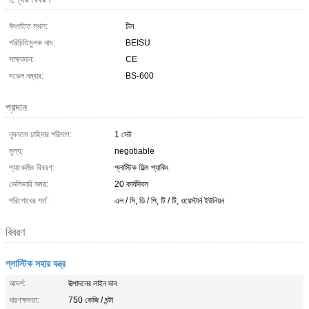
উৎপত্তি স্থল:
চীন
পরিচিতিমুলক নাম:
BEISU
সাক্ষ্যদান:
CE
মডেল নম্বার:
BS-600
প্রদান
ন্যূনতম চাহিদার পরিমাণ:
1 সেট
মূল্য:
negotiable
প্যাকেজিং বিবরণ:
প্লাস্টিক ফিল্ম প্যাকিং
ডেলিভারি সময়:
20 কার্যদিবস
পরিশোধের শর্ত:
এল / সি, ডি / পি, টি / টি, ওয়েস্টার্ন ইউনিয়ন
বিবরণ
প্লাস্টিক সহায় যন্ত্র
আদর্শ:
উত্পাদনের লাইন দান
ধারণক্ষমতা:
750 কেজি / ঘন্টা