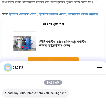
সমর্থন হিসাবে আপনার কোম্পানির সারা বছর কাজ করার ক্ষেত্রে প্রাসঙ্গিক প্রতিভা সরবরাহ করতে পারে।
প্লাস্টিক এক্সট্রুশন মেশিন
প্লাস্টিক প্রসেসিং মেশিন
প্লাস্টিকের সহায়ক যন্ত্রপাতি
ট্যাগ:
,
,
এর সেরা মূল্য পান
পিইটি প্লাস্টিক সহায়ক মেশিন বর্জ্য প্লাস্টিক
ফাইবার অ্যাগ্র্লোমিটার মেশিন
চালিয়ে
batista
প্লাস্টিক সহায় যন্ত্র
অধিক
10:30 AM
Good day, what product are you looking for?
্টিক সহায়ক
পিই / পিপি / এলডিপিই
কমপ্যাক্ট প্লাস্টিক সহায়ক
BS-500 প্লাস্টিক
2.2KW প্লাস্
য প্লাস্টিক
প্লাস্টিক পেলিটাইজিং
মেশিন পলিয়েস্টার / নন
এক্সট্রুশন মেশিন,
মেশিন একক স্ক্