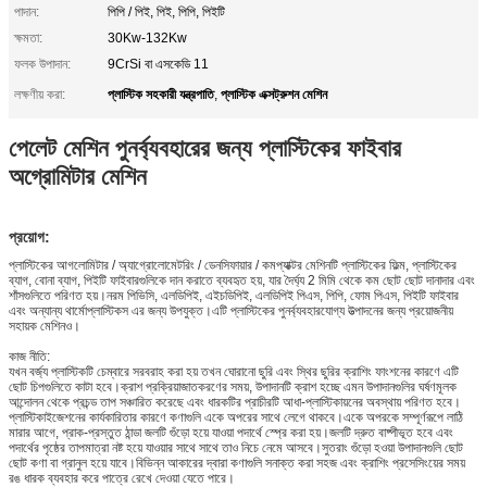
পাদান:
পিপি / পিই, পিই, পিপি, পিইটি
ক্ষমতা:
30Kw-132Kw
ফলক উপাদান:
9CrSi বা এসকেডি 11
প্লাস্টিক সহকারী যন্ত্রপাতি
প্লাস্টিক এক্সট্রুশন মেশিন
লক্ষণীয় করা:
,
পেলেট মেশিন পুনর্ব্যবহারের জন্য প্লাস্টিকের ফাইবার
অগ্রোমিটার মেশিন
প্রয়োগ:
প্লাস্টিকের আগলোমিটার / অ্যাগ্রোলোমেটরিং / ডেনসিফায়ার / কমপ্যাক্টর মেশিনটি প্লাস্টিকের ফিল্ম, প্লাস্টিকের
ব্যাগ, বোনা ব্যাগ, পিইটি ফাইবারগুলিকে দান করাতে ব্যবহৃত হয়, যার দৈর্ঘ্য 2 মিমি থেকে কম ছোট ছোট দানাদার এবং
শাঁসগুলিতে পরিণত হয়।নরম পিভিসি, এলডিপিই, এইচডিপিই, এলডিপিই পিএস, পিপি, ফোম পিএস, পিইটি ফাইবার
এবং অন্যান্য থার্মোপ্লাস্টিকস এর জন্য উপযুক্ত।এটি প্লাস্টিকের পুনর্ব্যবহারযোগ্য উত্পাদনের জন্য প্রয়োজনীয়
সহায়ক মেশিনও।
কাজ নীতি:
যখন বর্জ্য প্লাস্টিকটি চেম্বারে সরবরাহ করা হয় তখন ঘোরানো ছুরি এবং স্থির ছুরির ক্রাশিং ফাংশনের কারণে এটি
ছোট চিপগুলিতে কাটা হবে।ক্রাশ প্রক্রিয়াজাতকরণের সময়, উপাদানটি ক্রাশ হচ্ছে এমন উপাদানগুলির ঘর্ষণমূলক
আন্দোলন থেকে প্রচন্ড তাপ সঞ্চারিত করেছে এবং ধারকটির প্রাচীরটি আধা-প্লাস্টিকায়নের অবস্থায় পরিণত হবে।
প্লাস্টিকাইজেশনের কার্যকারিতার কারণে কণাগুলি একে অপরের সাথে লেগে থাকবে।একে অপরকে সম্পূর্ণরূপে লাঠি
মারার আগে, প্রাক-প্রস্তুত ঠান্ডা জলটি গুঁড়ো হয়ে যাওয়া পদার্থে স্প্রে করা হয়।জলটি দ্রুত বাষ্পীভূত হবে এবং
পদার্থের পৃষ্ঠের তাপমাত্রা নষ্ট হয়ে যাওয়ার সাথে সাথে তাও নিচে নেমে আসবে।সুতরাং গুঁড়ো হওয়া উপাদানগুলি ছোট
ছোট কণা বা গ্রানুল হয়ে যাবে।বিভিন্ন আকারের দ্বারা কণাগুলি সনাক্ত করা সহজ এবং ক্রাশিং প্রসেসিংয়ের সময়
রঙ ধারক ব্যবহার করে পাত্রে রেখে দেওয়া যেতে পারে।