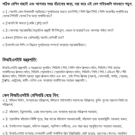
সঠিক মেশিন বাছাই এবং আপনার সময় বাঁচানোর জন্য, দয়া করে এই বেল গাইডগুলি সাবধানে পড়ুন:
এ 1।আপনি কোন উপাদানটি প্রক্রিয়া / পুনর্ব্যবহার করতে চান?পিই / পিপি ফিল্ম?পিই / পিপি অনমনীয় প্লাস্টিকের
ফ্লেক?পিইটি ফ্লেক?না অন্য প্লাস্টিকের?
এ 2আপনি কি ক্ষমতা (কেজি / ঘন্টা) চান?
এ 3।আপনার প্রয়োজনীয় বৈদ্যুতিক যন্ত্রটি কী?সিমেন্স, ওমরন না ঘরোয়া?এবং আপনার শক্তি মান?
এ 4কখন (টাইমস ফর ডেলিভারি) আপনি মেশিনটি চান?
এ 5আপনি চান পিপি পে ফিল্মের পুনর্ব্যবহার সম্পর্কে অন্যান্য প্রয়োজনীয়তা।
বিআইএসইউ যন্ত্রপাতি:
বিআইএসইউ যন্ত্রপাতি ও সরঞ্জামের সুপারিশ: পিভিসি / পিই / পিপি পাইপ উত্পাদন লাইন, পিভিসি / পিই কাঠের
প্লাস্টিকের উত্পাদন লাইন, পিভিসি প্রোফাইল / প্রোফাইল উত্পাদন লাইন, পিভিসি / পিপি / পিই / এবিএস শীট / শীট
উত্পাদন লাইন, পিভিসি প্রান্ত ব্যান্ড উত্পাদন লাইন এবং কল , হাই-স্পিড মিক্সার (গ্রুপ), পেষণকারী, শার্পার, শ্রেডার,
ট্র্যাক্টর, ওয়াইন্ডার, কাটিং মেশিন এবং অন্যান্য প্লাস্টিকের সহায়ক যন্ত্রপাতি।
কেন বিআইএসইউ মেশিনারি বেছে নিন:
এ 1: উদ্ভিদ নির্মাণ, সংস্কারের পরিকল্পনা, উদ্ভিদে পাইপলাইন স্থাপনের পরিকল্পনা, কুলিং পুলের প্রচলন নির্মাণের
পরিকল্পনা;
এ 2: কাঁচামাল, ট্রান্সফর্মার, এয়ার কমপ্রেসর এবং অন্যান্য ক্রয়ের পরিকল্পনা সরবরাহ;
এ 3: প্রাসঙ্গিক কাঁচামাল নির্দিষ্ট সূত্র, উচ্চ মানের কাঁচামাল সরবরাহকারী, কাঁচামাল ব্যয় অ্যাকাউন্টিং সরবরাহ করুন;
এ 4: ইনস্টলেশন সরঞ্জাম, কমিশন সরঞ্জাম, প্রশিক্ষণ কর্মীদের, এবং সারা বছর প্রযুক্তিগত সহায়তা সরবরাহ;
এ 5: বিআইএসইউ সংস্থার দেশব্যাপী একটি প্লাস্টিক শিল্প ইঞ্জিনিয়ারিং জোট রয়েছে, দূরত্বের ক্ষেত্রে, প্রযুক্তি