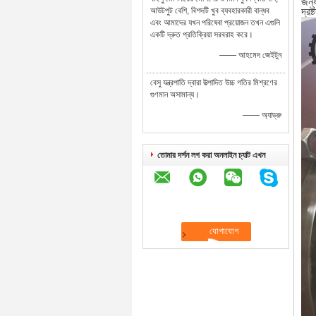
জন্য
আউটপুট বেশি, বিশদটি খুব ব্যবহারকারী বান্ধব
দ্রষ
এবং আমাদের যখন পরিষেবা প্রয়োজন তখন এগুলি
একটি দ্রুত প্রতিক্রিয়া সরবরাহ করে।
—— আহমেদ জেইটুন
বেসু যন্ত্রপাতি দ্বারা উত্পাদিত উচ্চ গতির মিশ্রণের
গুণমান অসামান্য।
—— অ্যাড্রু
তোমার দর্শন লগ করা অনলাইন চ্যাট এখন