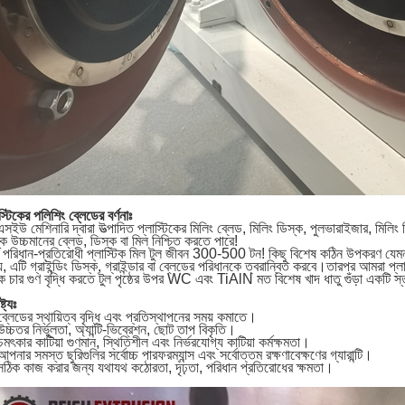
স্টিকের পলিশিং ব্লেডের বর্ণনাঃ
সইউ মেশিনারি দ্বারা উত্পাদিত প্লাস্টিকের মিলিং ব্লেড, মিলিং ডিস্ক, পুলভারাইজার, মিলিং ড
্ক উচ্চমানের ব্লেড, ডিস্ক বা মিল নিশ্চিত করতে পারে!
চ পরিধান-প্রতিরোধী প্লাস্টিক মিল টুল জীবন 300-500 টন! কিছু বিশেষ কঠিন উপকরণ যেম
য, এটি গ্রাইন্ডিং ডিস্ক, গ্রাইন্ডার বা ব্লেডের পরিধানকে ত্বরান্বিত করবে।তারপর আমরা 
ে চার গুণ বৃদ্ধি করতে টুল পৃষ্ঠের উপর WC এবং TiAlN মত বিশেষ খাদ ধাতু গুঁড়া একটি স
্ট্যঃ
ব্লেডের স্থায়িত্ব বৃদ্ধি এবং প্রতিস্থাপনের সময় কমাতে।
চ্চতর নির্ভুলতা, অ্যান্টি-ভিব্রেশন, ছোট তাপ বিকৃতি।
মৎকার কাটিয়া গুণমান, স্থিতিশীল এবং নির্ভরযোগ্য কাটিয়া কর্মক্ষমতা।
পনার সমস্ত ছুরিগুলির সর্বোচ্চ পারফরম্যান্স এবং সর্বোত্তম রক্ষণাবেক্ষণের গ্যারান্টি।
সঠিক কাজ করার জন্য যথাযথ কঠোরতা, দৃঢ়তা, পরিধান প্রতিরোধের ক্ষমতা।