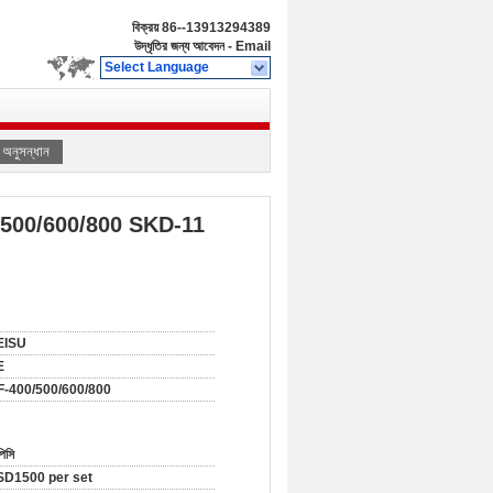
বিক্রয়
86--13913294389
উদ্ধৃতির জন্য আবেদন
-
Email
Select Language
অনুসন্ধান
00/500/600/800 SKD-11
EISU
E
-400/500/600/800
িসি
D1500 per set