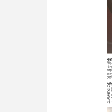
প্লা
বিইএ
ডিস
উচ্
জন্
থেক
বৈশিষ
1) 
2) উ
3) চ
4) আ
৫) 