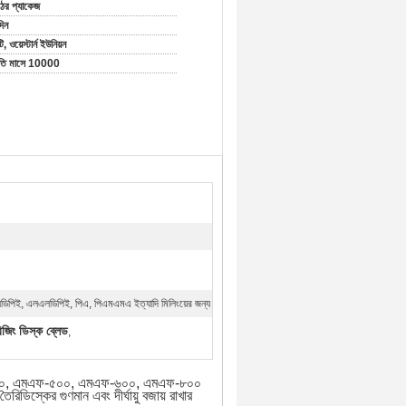
ঠের প্যাকেজ
দিন
টি, ওয়েস্টার্ন ইউনিয়ন
রতি মাসে 10000
লডিপিই, এলএলডিপিই, পিএ, পিএমএমএ ইত্যাদি মিলিংয়ের জন্য
জিং ডিস্ক ব্লেড
,
এফ-৪০০, এমএফ-৫০০, এমএফ-৬০০, এমএফ-৮০০
রিডিস্কের গুণমান এবং দীর্ঘায়ু বজায় রাখার