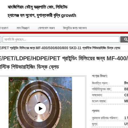
ঝাংজিগিয়াং বেইসু যন্ত্রপাতি কোং, লিমিটেড
চ্যালেঞ্জ হল সুযোগ, যুগান্তকারী বৃদ্ধি growth
া ভ্রমণ
মান নিয়ন্ত্রণ
যোগাযোগ করুন
উদ্ধৃতির জন্য আবেদন
গ্রাইন্ডিং মিলিংয়ের জন্য MF-400/500/600/800 SKD-11 প্লাস্টিক পিউভারাইজিং ডিস্ক ব্লেড
/PET/LDPE/HDPE/PET গ্রাইন্ডিং মিলিংয়ের জন্য MF-4
াস্টিক পিউভারাইজিং ডিস্ক ব্লেড
পণ্যের বিবরণ:
উৎপত্তি স্থল:
চীন
পরিচিতিমুলক নাম:
B
সাক্ষ্যদান:
C
মডেল নম্বার:
MF
প্রদান:
ন্যূনতম চাহিদার পরিমাণ:
1 প
মূল্য:
US