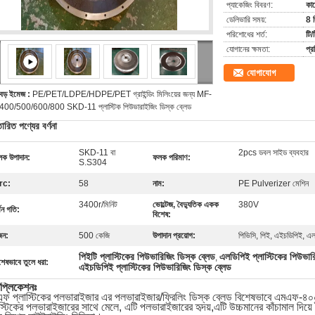
প্যাকেজিং বিবরণ:
কা
ডেলিভারি সময়:
8 
পরিশোধের শর্ত:
টি/
যোগানের ক্ষমতা:
প্
যোগাযোগ
বড় ইমেজ :
PE/PET/LDPE/HDPE/PET গ্রাইন্ডিং মিলিংয়ের জন্য MF-
400/500/600/800 SKD-11 প্লাস্টিক পিউভারাইজিং ডিস্ক ব্লেড
তারিত পণ্যের বর্ণনা
SKD-11 বা
2pcs ডবল সাইড ব্যবহার
ক উপাদান:
ফলক পরিমাণ:
S.S304
rc:
58
নাম:
PE Pulverizer মেশিন
3400r/মিনিট
ভোল্টেজ, বৈদ্যুতিক একক
380V
র্ণন গতি:
বিশেষ:
জন:
500 কেজি
উপাদান প্রয়োগ:
পিভিসি, পিই, এইচডিপিই, এ
পিইটি প্লাস্টিকের পিউভারিজিং ডিস্ক ব্লেড
এলডিপিই প্লাস্টিকের পিউভারি
,
শেষভাবে তুলে ধরা:
এইচডিপিই প্লাস্টিকের পিউভারিজিং ডিস্ক ব্লেড
াপ্লিকেশনঃ
ফ প্লাস্টিকের পলভারাইজার এর পলভারাইজার/ফ্রিলিং ডিস্ক ব্লেড বিশেষভাবে এম
স্টিকের পলভারাইজারের সাথে মেলে, এটি পলভারাইজারের হৃদয়,এটি উচ্চমানের কাঁচামাল দিয়ে তৈ