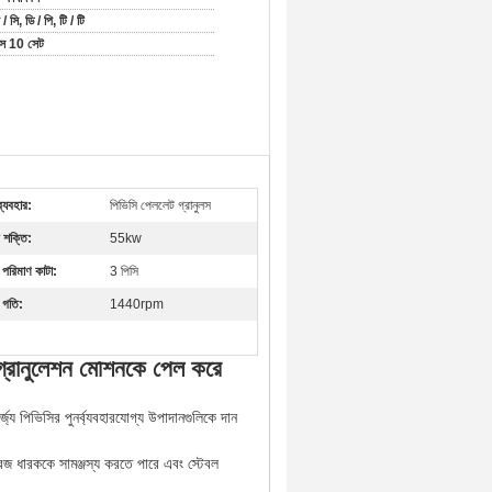
/ সি, ডি / পি, টি / টি
সে 10 সেট
ব্যবহার:
পিভিসি পেললেট গ্রানুলস
 শক্তি:
55kw
 পরিমাণ কাটা:
3 পিসি
 গতি:
1440rpm
ে গ্রানুলেশন মেশিনকে পেল করে
জ্য পিভিসির পুনর্ব্যবহারযোগ্য উপাদানগুলিকে দান
োরেজ ধারককে সামঞ্জস্য করতে পারে এবং স্টেবল