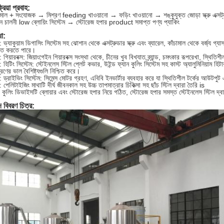
্রিয়া প্রবাহ:
ামাল + সংযোজক → মিশ্রণ feeding খাওয়ানো → ফড়িং খাওয়ানো → শঙ্কুযুক্ত জোড়া স্ক্রু এক্সট
ন চালনী low ব্লোয়িং সিস্টেম → স্টোরেজ হপার product সমাপ্ত পণ্য প্যাকিং
ধা:
 ভ্যাকুয়াম ডিগাসিং সিস্টেম সহ ঝোশান থেকে এক্সট্রুডার স্ক্রু এবং ব্যারেল, কাঁচামাল থেকে বর্জ্য গ্যা
চিত করতে পারে।
 গিয়ারবক্স: জিয়াংগেইন গিয়ারবক্স সংস্থা থেকে, চীনের খুব বিখ্যাত ব্র্যান্ড, চমৎকার রূপরেখা, স্থিতি
 হিটিং সিস্টেম: স্টেইনলেস স্টিল প্লেট কভার, উইন্ড ফ্যান কুলিং সিস্টেম সহ কাস্ট অ্যালুমিনিয়াম হি
ন্ত্রণের ভাল বৈশিষ্ট্যগুলি নিশ্চিত করে।
 ড্রাইভিং সিস্টেম: সিমেন্স মোটর গ্রহণ, এবিবি ইনভার্টার ব্যবহার করে যা স্থিতিশীল টর্কের আউটপ
 পেলিটাইজিং মাথাটি দীর্ঘ জীবনকাল সহ উচ্চ তাপমাত্রার চিকিত্সা সহ ছাঁচ স্টিল দ্বারা তৈরি is
কুলিং ডিভাইসটি ব্লোয়ার এবং স্টোরেজ হপার নিয়ে গঠিত, স্টোরেজ হপার সমস্ত স্টেইনলেস স্টিল দ্ব
দ বিবরণ চিত্র: