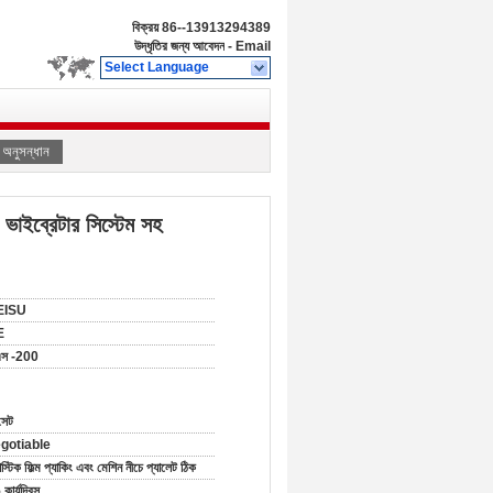
বিক্রয়
86--13913294389
উদ্ধৃতির জন্য আবেদন
-
Email
Select Language
অনুসন্ধান
ি ভাইব্রেটার সিস্টেম সহ
EISU
E
এস -200
সেট
gotiable
াস্টিক ফিল্ম প্যাকিং এবং মেশিন নীচে প্যালেট ঠিক
কার্যদিবস