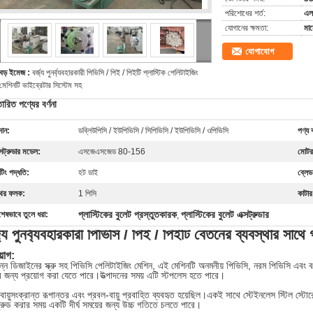
পরিশোধের শর্ত:
এল 
যোগানের ক্ষমতা:
মা
যোগাযোগ
বড় ইমেজ :
বর্জ্য পুনর্ব্যবহারকারী পিভিসি / পিই / পিইটি প্লাস্টিক পেলিটাইজিং
মেশিনটি ভাইব্রেটার সিস্টেম সহ
তারিত পণ্যের বর্ণনা
দান:
ডব্লিউপিসি / ইউপিভিসি / সিপিভিসি / ইউপিভিসি / ওপিভিসি
পণ্য 
্সট্রুডার মডেল:
এসজেএসজেড 80-156
মোটর
টিং পদ্ধতি:
হট ডাই
ব্লেড
থির ফলক:
1 পিসি
কাটার
প্লাস্টিকের বুলেট প্রস্তুতকারক
প্লাস্টিকের বুলেট এক্সট্রুডার
শেষভাবে তুলে ধরা:
,
্জ্য পুনর্ব্যবহারকারী পিভিসি / পিই / পিইটি বেতনের ব্যবস্থার সাথ
়োগ:
ন্ন ডিজাইনের স্ক্রু সহ পিভিসি পেলিটাইজিং মেশিন, এই মেশিনটি অনমনীয় পিভিসি, নরম পিভিসি এবং বর্
 জন্য প্রয়োগ করা যেতে পারে।উত্পাদনের সময় এটি স্টপলেস হতে পারে।
বায়ুসংক্রান্ত রূপান্তর এবং প্রবল-বায়ু প্রবাহিত ব্যবহৃত হয়েছিল।একই সাথে স্টেইনলেস স্টিল স্ট
ট্রুড করার সময় একটি দীর্ঘ সময়ের জন্য উচ্চ গতিতে চলতে পারে।