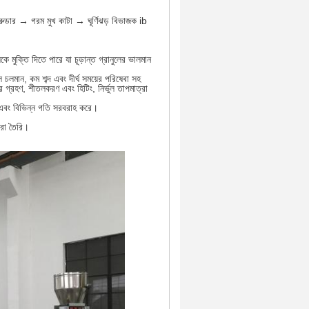
্রুডার → গরম মুখ কাটা → ঘূর্ণিঝড় বিভাজক ib
সকে মুক্তি দিতে পারে যা চূড়ান্ত গ্রানুলের ভালমান
শীল চলমান, কম শব্দ এবং দীর্ঘ সময়ের পরিষেবা সহ
টার গ্রহণ, শীতলকরণ এবং হিটিং, নির্ভুল তাপমাত্রা
ুট এবং বিভিন্ন গতি সরবরাহ করে।
ারা তৈরি।