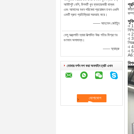
প্রক
আউটপুট বেশি, বিশদটি খুব ব্যবহারকারী বান্ধব
কাঁচ
এবং আমাদের যখন পরিষেবা প্রয়োজন তখন এগুলি
কম্প
একটি দ্রুত প্রতিক্রিয়া সরবরাহ করে।
সুবি
—— আহমেদ জেইটুন
এ 1:
নিশ্
এ 2:
বেসু যন্ত্রপাতি দ্বারা উত্পাদিত উচ্চ গতির মিশ্রণের
এ 3:
গুণমান অসামান্য।
নিয়
এ 4:
—— অ্যাড্রু
এ 5:
A6: 
বিশ
তোমার দর্শন লগ করা অনলাইন চ্যাট এখন