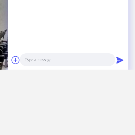
Photo
Video Call
Audio Call