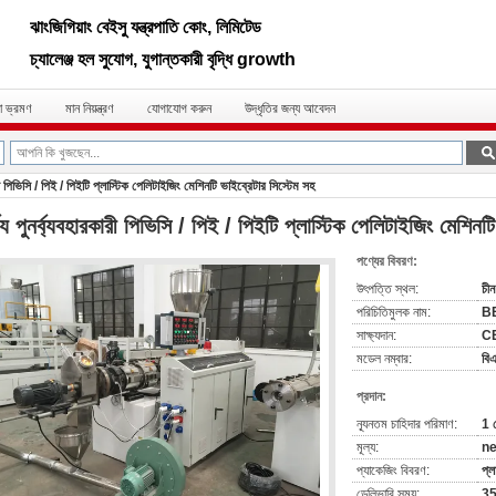
ঝাংজিগিয়াং বেইসু যন্ত্রপাতি কোং, লিমিটেড
চ্যালেঞ্জ হল সুযোগ, যুগান্তকারী বৃদ্ধি growth
া ভ্রমণ
মান নিয়ন্ত্রণ
যোগাযোগ করুন
উদ্ধৃতির জন্য আবেদন
কারী পিভিসি / পিই / পিইটি প্লাস্টিক পেলিটাইজিং মেশিনটি ভাইব্রেটার সিস্টেম সহ
জ্য পুনর্ব্যবহারকারী পিভিসি / পিই / পিইটি প্লাস্টিক পেলিটাইজিং মেশিনট
পণ্যের বিবরণ:
উৎপত্তি স্থল:
চীন
পরিচিতিমুলক নাম:
B
সাক্ষ্যদান:
C
মডেল নম্বার:
বি
প্রদান:
ন্যূনতম চাহিদার পরিমাণ:
1 
মূল্য:
ne
প্যাকেজিং বিবরণ:
প্ল
ডেলিভারি সময়:
35 