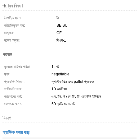
পণ্যের বিবরণ
উৎপত্তি স্থল:
চীন
পরিচিতিমুলক নাম:
BEISU
সাক্ষ্যদান:
CE
মডেল নম্বার:
বিএস-1
প্রদান
ন্যূনতম চাহিদার পরিমাণ:
1 সেট
মূল্য:
negotiable
প্যাকেজিং বিবরণ:
প্লাস্টিক ফিল্ম এবং pallet প্যাকেজ
ডেলিভারি সময়:
10 কার্যদিবস
পরিশোধের শর্ত:
এল / সি, ডি / পি, টি / টি, ওয়েস্টার্ন ইউনিয়ন
যোগানের ক্ষমতা:
50 প্রতি মাসে সেট
বিবরণ
প্লাস্টিক সহায় যন্ত্র