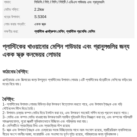
পাদান:
পিভিসি / পিই / পিপি / পিইটি / এবিএস পাউডার এবং গ্রানুলগুলি
মোটর শক্তি:
2.2kw
খড়ের উপাদান:
S.S304
লোড করার পদ্ধতি:
একক স্ক্রু
প্লাস্টিক এক্সট্রুশন মেশিন
প্লাস্টিক প্রসেসিং মেশিন
লক্ষণীয় করা:
,
প্লাস্টিকের খাওয়ানোর মেশিন পাউডার এবং গ্রানুলগুলির জন্য
একক স্ক্রু কনভেয়র লোডার
কাঠামোর বৈশিষ্ট্য:
এক্সট্রাডার এবং মিক্সারের জন্য উপযুক্ত প্লাস্টিকের উপাদান লোডার।এটি প্লাস্টিকের গুঁড়োটিকে মেশিনের ফড়িংয়ের
মধ্যে নিয়ে যায়।
বৈশিষ্ট্য:
1- প্লাস্টিকের উপাদান লোডার বিভিন্ন গুঁড়া উপকরণ উত্তোলন করতে পারে, এবং উপাদান ট্যাঙ্ক এবং দড়ি
স্টেইনলেস স্টিল দিয়ে তৈরি।
2- উপাদান চেম্বার কম্পন মোটর দিয়ে ইনস্টল করা হয়, এবং উপকরণ সহজেই সর্পিল মধ্যে প্রবেশ করতে পারে।
3- মোটর এবং কম্পন মোটর খাওয়ানোর উপকরণগুলি স্বাধীন সুইচগুলি দিয়ে নিয়ন্ত্রণ করা হয়, এবং কম্পনের পরিসরটি
সামঞ্জস্যযোগ্য, পুরো স্ক্রুটি সুবিধামতভাবে বিচ্ছিন্ন এবং পরিষ্কার করা যায়।
4- মেশিনটিতে স্বয়ংক্রিয় ফিড এবং স্বয়ংক্রিয় স্টপ রয়েছে
5- স্ক্রু এবং উপাদান ট্যাঙ্ক এবং চেম্বারের সহজ বিচ্ছিন্নতার সাথে নরম সংযোগ রয়েছে, ম্যাট্রিরিয়াল ক্যানিসারের
নীচের অংশে নমনীয় দরজা, ফরোয়ার্ডিং এবং সংরক্ষণের ঘূর্ণন সুইচ রয়েছে, পরিষ্কারের জন্য সুবিধাজনক।