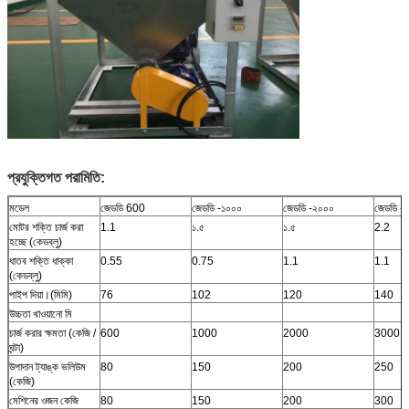
প্রযুক্তিগত পরামিতি:
মডেল
জেডডি 600
জেডডি -১০০০
জেডডি -২০০০
জেডডি 
মোটর শক্তি চার্জ করা
1.1
১.৫
১.৫
2.2
হচ্ছে (কেডব্লু)
ধাতব শক্তি ধাক্কা
0.55
0.75
1.1
1.1
(কেডব্লু)
পাইপ দিয়া।(মিমি)
76
102
120
140
উচ্চতা খাওয়ানো মি
চার্জ করার ক্ষমতা (কেজি /
600
1000
2000
3000
ঘন্টা)
উপাদান ট্যাঙ্ক ভলিউম
80
150
200
250
(কেজি)
মেশিনের ওজন কেজি
80
150
200
300