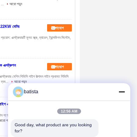
 ...
আরো পড়ুন
লাইন 22KW মোটর
যোগাযোগ
য়োগ: এক্সট্রুডারটি মূলত স্ক্রু, ব্যারেল, ট্রান্সমিশন সিস্টেম,
 এক্সট্রুশন
যোগাযোগ
ট্রুডার মেশিন পিভিসি পাইপ উত্পাদন লাইন প্রধানত পিভিসি
 ব্যব...
আরো পড়ুন
batista
পাইপ এক্সট্রুশন
যোগাযোগ
12:56 AM
িন পণ্যের বর্ণনা: এসজেএসজেড সিরিজের শঙ্কুযুক্ত দুটি স্ক্রু
আরো পড়ুন
Good day, what product are you looking 
for?