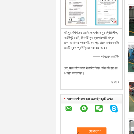
বাইসু মেশিনারের মেশিনের গুণমান খুব স্থিতিশীল,
আউটপুট বেশি, বিশদটি খুব ব্যবহারকারী বান্ধব
এবং আমাদের যখন পরিষেবা প্রয়োজন তখন এগুলি
একটি দ্রুত প্রতিক্রিয়া সরবরাহ করে।
—— আহমেদ জেইটুন
বেসু যন্ত্রপাতি দ্বারা উত্পাদিত উচ্চ গতির মিশ্রণের
গুণমান অসামান্য।
—— অ্যাড্রু
তোমার দর্শন লগ করা অনলাইন চ্যাট এখন