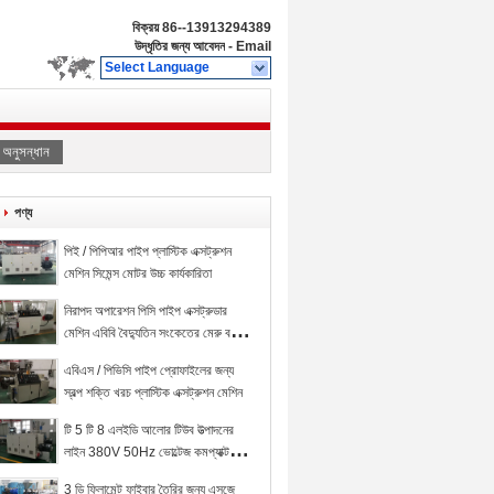
বিক্রয়
86--13913294389
উদ্ধৃতির জন্য আবেদন
-
Email
Select Language
অনুসন্ধান
পণ্য
পিই / পিপিআর পাইপ প্লাস্টিক এক্সট্রুশন
মেশিন সিমেন্স মোটর উচ্চ কার্যকারিতা
নিরাপদ অপারেশন পিসি পাইপ এক্সট্রুডার
মেশিন এবিবি বৈদ্যুতিন সংকেতের মেরু বদল
প্রকারের বড় ভারবহন ক্ষমতা
এবিএস / পিভিসি পাইপ প্রোফাইলের জন্য
স্বল্প শক্তি খরচ প্লাস্টিক এক্সট্রুশন মেশিন
টি 5 টি 8 এলইডি আলোর টিউব উত্পাদনের
লাইন 380V 50Hz ভোল্টেজ কমপ্যাক্ট
স্ট্রাকচার
3 ডি ফিলামেন্ট ফাইবার তৈরির জন্য এসজে