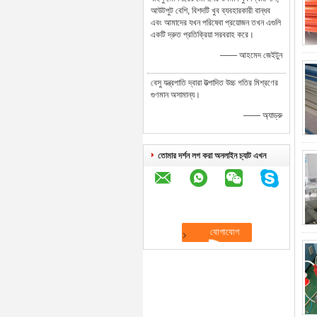
আউটপুট বেশি, বিশদটি খুব ব্যবহারকারী বান্ধব
এবং আমাদের যখন পরিষেবা প্রয়োজন তখন এগুলি
একটি দ্রুত প্রতিক্রিয়া সরবরাহ করে।
—— আহমেদ জেইটুন
বেসু যন্ত্রপাতি দ্বারা উত্পাদিত উচ্চ গতির মিশ্রণের
গুণমান অসামান্য।
—— অ্যাড্রু
তোমার দর্শন লগ করা অনলাইন চ্যাট এখন