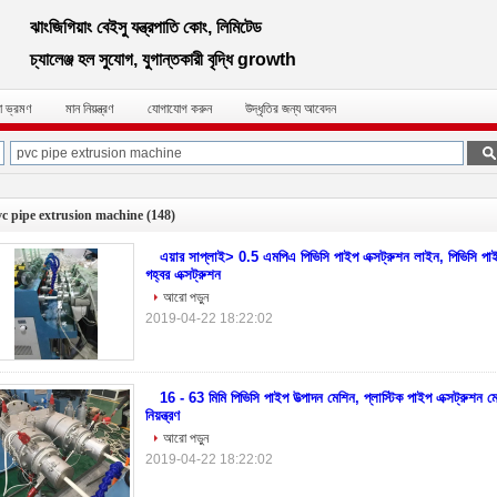
ঝাংজিগিয়াং বেইসু যন্ত্রপাতি কোং, লিমিটেড
চ্যালেঞ্জ হল সুযোগ, যুগান্তকারী বৃদ্ধি growth
া ভ্রমণ
মান নিয়ন্ত্রণ
যোগাযোগ করুন
উদ্ধৃতির জন্য আবেদন
c pipe extrusion machine
(148)
এয়ার সাপ্লাই> 0.5 এমপিএ পিভিসি পাইপ এক্সট্রুশন লাইন, পিভিসি পাই
গহ্বর এক্সট্রুশন
আরো পড়ুন
2019-04-22 18:22:02
16 - 63 মিমি পিভিসি পাইপ উত্পাদন মেশিন, প্লাস্টিক পাইপ এক্সট্রুশন মেশ
নিয়ন্ত্রণ
আরো পড়ুন
2019-04-22 18:22:02