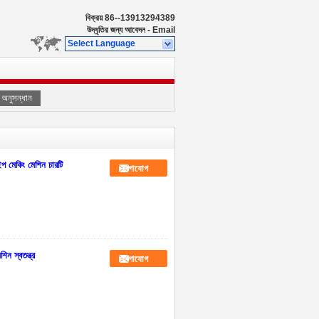
বিক্রয়
86--13913294389
উদ্ধৃতির জন্য আবেদন
-
Email
Select Language
অনুসন্ধান
প মেকিং মেশিন চারটি
যোগাযোগ
িন স্বতন্ত্র
যোগাযোগ