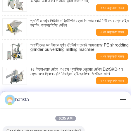
কালেক্টর এবং এয়ার ওয়াটার কুলিং সিস্টেম সহ
এখন অনুসন্ধান করুন
প্লাস্টিক বর্জ্য পিভিসি ডব্লিউপিসি ফ্লোরিং ফোম বোর্ড শিট ডোর প্রোফাইল
ক্রাশিং পালভারাইজিং মেশিন
এখন অনুসন্ধান করুন
প্লাস্টিকের জল ট্যাংক ঘূর্ণন ছাঁচনির্মাণ ঢালাই আস্তরণের PE shredding
grinder pulverizing milling machine
এখন অনুসন্ধান করুন
৪৫ কিলোওয়াট মোটর পাওয়ার প্লাস্টিক শ্রেডার মেশিন D2/SKD-11
ব্লেড এবং ফ্রিকোয়েন্সি নিয়ন্ত্রিত হাইড্রোলিক সিস্টেমের সাথে
এখন অনুসন্ধান করুন
1000 কেজি/ঘণ্টা প্লাস্টিক গ্রাইন্ডিংয়ের জন্য ডুয়াল কুলিং সিস্টেম সহ
স্বয়ংক্রিয় পিভিসি পালভারাইজার মেশিন
batista
এখন অনুসন্ধান করুন
3 কিলোওয়াট মোটর পাওয়ার সহ ডুয়াল ফাংশন শুকানো এবং প্লাস্টিক গ্রানুল
6:35 AM
মেশানোর জন্য 304 স্টেইনলেস স্টিল উল্লম্ব ড্রাইং মিক্সার
এখন অনুসন্ধান করুন