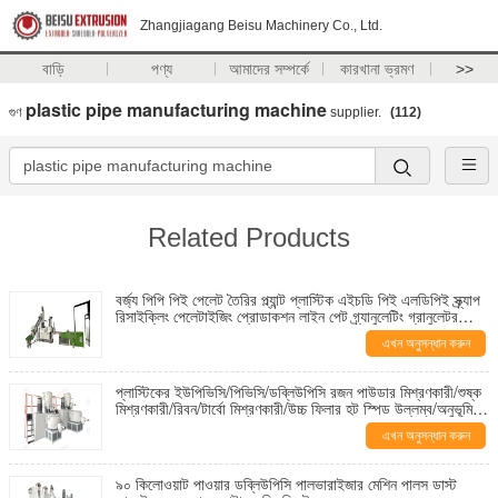
Zhangjiagang Beisu Machinery Co., Ltd.
বাড়ি
পণ্য
আমাদের সম্পর্কে
কারখানা ভ্রমণ
>>
plastic pipe manufacturing machine
গুণ
supplier.
(112)
Related Products
বর্জ্য পিপি পিই পেলেট তৈরির প্ল্যান্ট প্লাস্টিক এইচডি পিই এলডিপিই স্ক্র্যাপ
রিসাইক্লিং পেলেটাইজিং প্রোডাকশন লাইন পেট গ্র্যানুলেটিং গ্রানুলেটর
পিভিসি পিসি গ্রানুলস পেলেটাইজার মেশিন
এখন অনুসন্ধান করুন
প্লাস্টিকের ইউপিভিসি/পিভিসি/ডব্লিউপিসি রজন পাউডার মিশ্রণকারী/শুষ্ক
মিশ্রণকারী/রিবন/টার্বো মিশ্রণকারী/উচ্চ ফিলার হট স্পিড উল্লম্ব/অনুভূমিক
শীতল/রঙ মিশ্রণকারী
এখন অনুসন্ধান করুন
৯০ কিলোওয়াট পাওয়ার ডব্লিউপিসি পালভারাইজার মেশিন পালস ডাস্ট