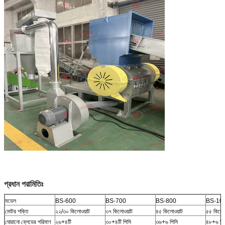
প্রধান পরামিতিঃ
মডেল
BS-600
BS-700
BS-800
BS-10
মোটর শক্তি
২২/৩০ কিলোওয়াট
৩৭ কিলোওয়াট
৪৫ কিলোওয়াট
৫৫ কিলোও
ঘোরানো ব্লেডের পরিমাণ
২৬+৪টি
৩০+৪টি পিসি
৩৬+৬ পিসি
৪৮+৬ পি