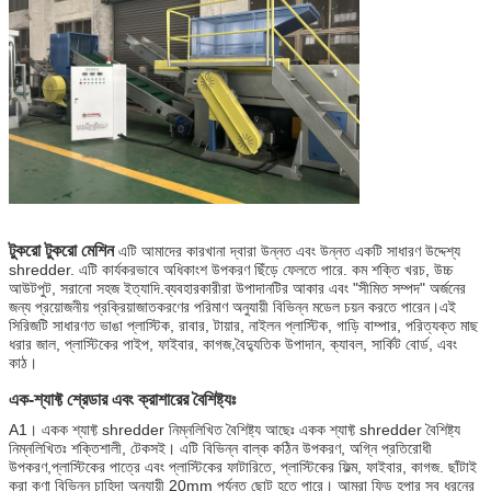
টুকরো টুকরো মেশিন
এটি আমাদের কারখানা দ্বারা উন্নত এবং উন্নত একটি সাধারণ উদ্দেশ্য
shredder. এটি কার্যকরভাবে অধিকাংশ উপকরণ ছিঁড়ে ফেলতে পারে. কম শক্তি খরচ, উচ্চ
আউটপুট, সরানো সহজ ইত্যাদি.ব্যবহারকারীরা উপাদানটির আকার এবং "সীমিত সম্পদ" অর্জনের
জন্য প্রয়োজনীয় প্রক্রিয়াজাতকরণের পরিমাণ অনুযায়ী বিভিন্ন মডেল চয়ন করতে পারেন।এই
সিরিজটি সাধারণত ভাঙা প্লাস্টিক, রাবার, টায়ার, নাইলন প্লাস্টিক, গাড়ি বাম্পার, পরিত্যক্ত মাছ
ধরার জাল, প্লাস্টিকের পাইপ, ফাইবার, কাগজ,বৈদ্যুতিক উপাদান, ক্যাবল, সার্কিট বোর্ড, এবং
কাঠ।
এক-শ্যাফ্ট শ্রেডার এবং ক্রাশারের বৈশিষ্ট্যঃ
A1। একক শ্যাফ্ট shredder নিম্নলিখিত বৈশিষ্ট্য আছেঃ একক শ্যাফ্ট shredder বৈশিষ্ট্য
নিম্নলিখিতঃ শক্তিশালী, টেকসই। এটি বিভিন্ন বাল্ক কঠিন উপকরণ, অগ্নি প্রতিরোধী
উপকরণ,প্লাস্টিকের পাত্রে এবং প্লাস্টিকের ফাটারিতে, প্লাস্টিকের ফিল্ম, ফাইবার, কাগজ. ছাঁটাই
করা কণা বিভিন্ন চাহিদা অনুযায়ী 20mm পর্যন্ত ছোট হতে পারে। আমরা ফিড হপার সব ধরনের