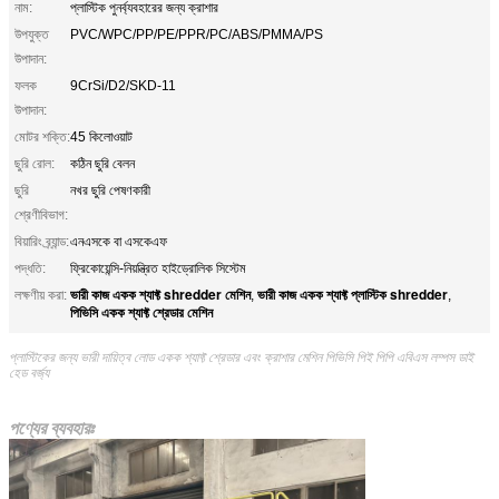
নাম:
প্লাস্টিক পুনর্ব্যবহারের জন্য ক্রাশার
উপযুক্ত
PVC/WPC/PP/PE/PPR/PC/ABS/PMMA/PS
উপাদান:
ফলক
9CrSi/D2/SKD-11
উপাদান:
মোটর শক্তি:
45 কিলোওয়াট
ছুরি রোল:
কঠিন ছুরি বেলন
ছুরি
নখর ছুরি পেষণকারী
শ্রেণীবিভাগ:
বিয়ারিং ব্র্যান্ড:
এনএসকে বা এসকেএফ
পদ্ধতি:
ফ্রিকোয়েন্সি-নিয়ন্ত্রিত হাইড্রোলিক সিস্টেম
ভারী কাজ একক শ্যাফ্ট shredder মেশিন
ভারী কাজ একক শ্যাফ্ট প্লাস্টিক shredder
লক্ষণীয় করা:
,
,
পিভিসি একক শ্যাফ্ট শ্রেডার মেশিন
প্লাস্টিকের জন্য ভারী দায়িত্ব লোড একক শ্যাফ্ট শ্রেডার এবং ক্রাশার মেশিন পিভিসি পিই পিপি এবিএস লম্পস ডাই
হেড বর্জ্য
পণ্যের ব্যবহারঃ