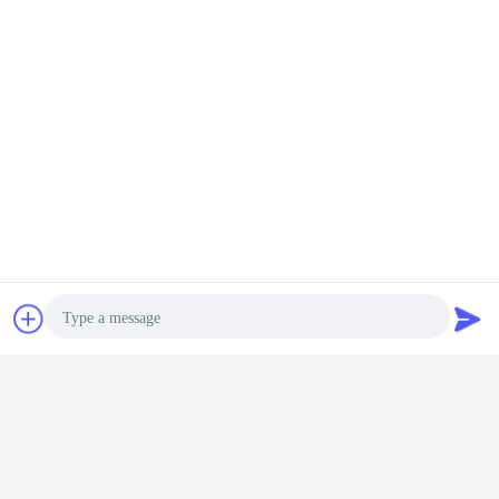
চ্যাট
উদ্ধৃতির জন্য আবেদন
Photo
Video Call