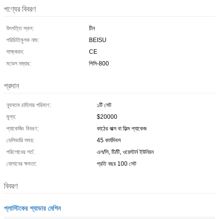
পণ্যের বিবরণ
উৎপত্তি স্থল:
চীন
পরিচিতিমুলক নাম:
BEISU
সাক্ষ্যদান:
CE
মডেল নম্বার:
পিসি-800
প্রদান
ন্যূনতম চাহিদার পরিমাণ:
১টি সেট
মূল্য:
$20000
প্যাকেজিং বিবরণ:
কাঠের বাক্স বা ফিল্ম প্যাকেজ
ডেলিভারি সময়:
45 কার্যদিবস
পরিশোধের শর্ত:
এল/সি, টি/টি, ওয়েস্টার্ন ইউনিয়ন
যোগানের ক্ষমতা:
প্রতি বছর 100 সেট
বিবরণ
প্লাস্টিকের শ্যাডার মেশিন