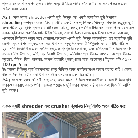
প্রদান করতে পারেন;গ্রাহকের চাহিদা অনুযায়ী নিম্ন গতির ঘূর্ণন কাটার, যা কম গোলমাল এবং
শক্তি সঞ্চয় করবে।
A2। একক শ্যাফ্ট shredder একটি ছুরি ডিস্ক এবং একটি স্ট্যাটিক ছুরি উপাদান
shredding সম্পন্ন করতে গঠিত। কাটার একটি বেস শ্যাফ্ট এবং বিভিন্ন আকৃতির চতুর্ভুজ ছুরি
ব্লক গঠিত হয়।ছুরির ব্লকের চারটি ব্লেড আছে, ব্যবহার প্রতিস্থাপন করা যেতে পারে. বেস অক্ষ
বরাবর ছুরি ব্লক একাধিক সারি টাইপ ভি হয়, এবং র্যাডিকাল অক্ষে স্ক্রু দিয়ে সংশোধন করা হয়,
একসাথে ভিত্তিক শ্যাফ্ট সঙ্গে ঘোরানো,অবশেষে একটি ছুরি ডিস্ক অন্তর্ভুক্ত. দুই স্ট্যাটিক ছুরি
মেশিন ফ্রেম উপর সংযুক্ত করা হয়. উপাদান অনুভূমিক জলবাহী সিলিন্ডার দ্বারা কাটার পাঠানো
হয়। গতি স্থিতিশীল এবং নিয়মিত হয়,এবং প্রপুলশন ফোর্স বড় এবং অভিন্নএটি বিভিন্ন ধরণের
বাল্ক সলিড উপাদান, অগ্নি প্রতিরোধী উপাদান, অনিয়মিত প্লাস্টিকের পাত্রে এবং প্লাস্টিকের
ব্যারেল, টিউব, ফিল্ম, ফাইবার, কাগজ ইত্যাদি পুনরুদ্ধারের জন্য প্রযোজ্য।স্পিন্ডল গতি 45 ~
100 rpm/min.
উঃ আমরা বিভিন্ন অ্যাপ্লিকেশনের জন্য বিভিন্ন রটার কনফিগারেশন অফার করতে পারি। যেমনঃ
উচ্চ কার্যকারিতা রটার,হার্ড উপাদান রটার এবং নরম এবং ফিল্ম রটার।
A4। যখন গ্রাহকরা রটারটি বেছে নেয়, তখন আমরা বিভিন্ন প্রয়োজনীয়তার জন্য বিভিন্ন ছুরি
ধারকও সরবরাহ করতে পারি। যেমনঃ ওয়েল্ডেড ছুরি ধারক,সংহত ছুরি ধারক এবং সিএনসি কাটিং
ছুরি ধারক।
একক শ্যাফ্ট shredder এবং crusher প্রধানত নিম্নলিখিত অংশ গঠিত হয়ঃ