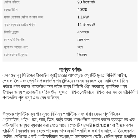
মোটর শক্তি:
90 কিলোওয়াট
ব্লেড টাইপ:
40/20
ফ্যান ব্লোয়ার মোটর পাওয়ার বন্ধ:
1.1KW
ফ্যান ব্লোয়ার মোটর শক্তি:
11 কিলোওয়াট
বিয়ারিং ব্র্যান্ড:
এনএসকে
তেল ভর্তি সিস্টেম:
তেল পাম্প
ধুলো সংগ্রহের ধরন:
থলে
যোগাযোগকারী ব্র্যান্ড:
সিমেনস
পণ্যের বর্ণনাঃ
এসএমডাব্লু সিরিজের টারবাইন গ্রাইন্ডারের আপগ্রেড প্লেটটি মূলত পিভিসি পাইপ,
প্রোফাইল এবং প্লেট উপকরণগুলি গ্রাইন্ডিংয়ের জন্য ব্যবহৃত হয়।এটি পেষণ তিন
পর্যায়ে গঠন করতে পারেনউৎপাদন লাইন জন্য পিভিসি গুঁড়া সরবরাহ; প্লাস্টিক পণ্য
উত্পাদন জন্য প্রয়োজনীয় সঠিক গুঁড়া সূক্ষ্মতা নিশ্চিত,এইভাবে নিশ্চিত করা হয় যে ছাঁচনির্মাণ
পণ্যগুলির পৃষ্ঠ মসৃণ এবং বেধ অভিন্ন.
উত্তরঃ প্লাস্টিক ক্রাশার মূলত বিভিন্ন প্লাস্টিক এবং রাবার যেমন প্লাস্টিকের
প্রোফাইল, পাইপ, রড, তার, ফিল্ম, বর্জ্য রাবার পণ্যগুলিকে ক্রাশ করতে ব্যবহৃত হয় এবং
কার্টনগুলির জন্যও ব্যবহার করা যেতে পারে।পেলেট সরাসরি extruder বা ইনজেকশন
ছাঁচনির্মাণ ব্যবহার করা যেতে পারেএছাড়াও একটি প্লাস্টিক ক্রাশার আছে যা ইনজেকশন
মোল্ডিং মেশিনের একটি পেরিফেরিয়াল সরঞ্জাম,যা ইনজেকশন মোল্ডিং মেশিন দ্বারা উত্পাদিত