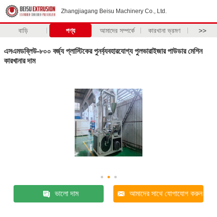
Zhangjiagang Beisu Machinery Co., Ltd.
বাড়ি
পণ্য
আমাদের সম্পর্কে
কারখানা ভ্রমণ
>>
এসএমডব্লিউ-৮০০ বর্জ্য প্লাস্টিকের পুনর্ব্যবহারযোগ্য পুলভারাইজার পাউডার মেশিন
কারখানার দাম
ভালো দাম
আমাদের সাথে যোগাযোগ করুন