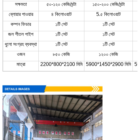
সক্ষমতা
৫০-১২০ কেজি/ঘন্টা
১৫০-২০০ কেজি/ঘন্টা
ব্লোয়ার পাওয়ার
৪ কিলোওয়াট
5.৫ কিলোওয়াট
কম্পন ফিডার
১টি সেট
১টি সেট
জল শীতল পাইপ
১টি সেট
১টি সেট
ধুলো সংগ্রহ ব্যবস্থা
১টি সেট
১টি সেট
ওজন
৮৫০ কেজি
১২০০ কেজি
মাত্রা
2200*800*2100 মিমি
5900*1450*2900 মিমি
59