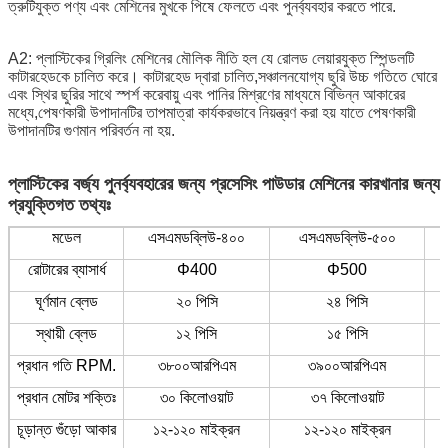
ত্রুটিযুক্ত পণ্য এবং মেশিনের মুখকে পিষে ফেলতে এবং পুনর্ব্যবহার করতে পারে.
A2: প্লাস্টিকের গ্রিলিং মেশিনের মৌলিক নীতি হল যে রোলড লেয়ারযুক্ত স্পিন্ডলটি
কাটারহেডকে চালিত করে। কাটারহেড দ্বারা চালিত,সঞ্চালনযোগ্য ছুরি উচ্চ গতিতে ঘোরে
এবং স্থির ছুরির সাথে স্পর্শ করেবায়ু এবং পানির মিশ্রণের মাধ্যমে বিভিন্ন আকারের
মধ্যে,পেষণকারী উপাদানটির তাপমাত্রা কার্যকরভাবে নিয়ন্ত্রণ করা হয় যাতে পেষণকারী
উপাদানটির গুণমান পরিবর্তন না হয়.
প্লাস্টিকের বর্জ্য পুনর্ব্যবহারের জন্য প্রসেসিং পাউডার মেশিনের কারখানার জন্য
প্রযুক্তিগত তথ্যঃ
মডেল
এসএমডব্লিউ-৪০০
এসএমডব্লিউ-৫০০
রোটারের ব্যাসার্ধ
Φ400
Φ500
ঘূর্ণমান ব্লেড
২০ পিসি
২৪ পিসি
স্থায়ী ব্লেড
১২ পিসি
১৫ পিসি
প্রধান গতি RPM.
৩৮০০আরপিএম
৩৯০০আরপিএম
প্রধান মোটর শক্তিঃ
৩০ কিলোওয়াট
৩৭ কিলোওয়াট
চূড়ান্ত গুঁড়ো আকার
১২-১২০ মাইক্রন
১২-১২০ মাইক্রন