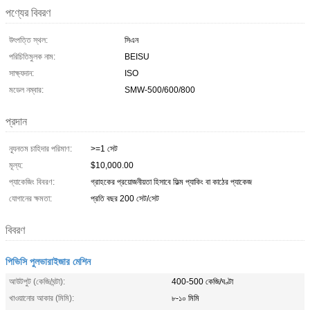
পণ্যের বিবরণ
উৎপত্তি স্থল:
সিএন
পরিচিতিমুলক নাম:
BEISU
সাক্ষ্যদান:
ISO
মডেল নম্বার:
SMW-500/600/800
প্রদান
ন্যূনতম চাহিদার পরিমাণ:
>=1 সেট
মূল্য:
$10,000.00
প্যাকেজিং বিবরণ:
গ্রাহকের প্রয়োজনীয়তা হিসাবে ফিল্ম প্যাকিং বা কাঠের প্যাকেজ
যোগানের ক্ষমতা:
প্রতি বছর 200 সেট/সেট
বিবরণ
পিভিসি পুলভারাইজার মেশিন
আউটপুট (কেজি/ঘন্টা):
400-500 কেজি/ঘণ্টা
খাওয়ানোর আকার (মিমি):
৮-১০ মিমি