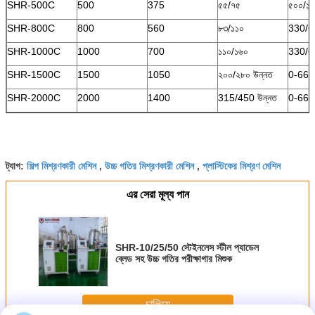
SHR-500C
500
375
৫৫/৭৫
৫০০/১
SHR-800C
800
560
৮৩/১১০
330/6
SHR-1000C
1000
700
১১০/১৬০
330/6
SHR-1500C
1500
1050
২০০/২৮০ উন্নত
0-660 (
SHR-2000C
2000
1400
315/450 উন্নত
0-660 (
শিল্প মিশ্রণকারী মেশিন
উচ্চ গতির মিশ্রণকারী মেশিন
প্লাস্টিকের মিশ্রণ মেশিন
ট্যাগ:
,
,
এর সেরা মূল্য পান
SHR-10/25/50 স্টেইনলেস স্টীল প্যাডেল
ব্লেড সহ উচ্চ গতির পরীক্ষাগার মিশুক
চালিয়ে