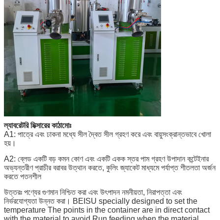
ল্যাবরেটরি মিক্সারের কাঠামোঃ
A1: পাত্রে এবং ঢাকনা মধ্যে সীল দ্বৈত সীল গ্রহণ করে এবং বায়ুসংক্রান্তভাবে খোলা
হয়।
A2: ব্লেড একটি বড় কমন কোণ এবং একটি একক স্তর পাম গ্রহণ উপাদান কন্টেইনার
অভ্যন্তরীণ প্রাচীর বরাবর উত্থান করতে, কুলিং জ্যাকেট মাধ্যমে পর্যাপ্ত শীতলতা অর্জন
করতে পতনশীল
উত্তরঃ পণ্যের গুণমান নিশ্চিত করা এবং উৎপাদন নমনীয়তা, নিরাপত্তা এবং
নির্ভরযোগ্যতা উন্নত করা। BEISU specially designed to set the
temperature The points in the container are in direct contact
with the material to avoid Run feeding when the material