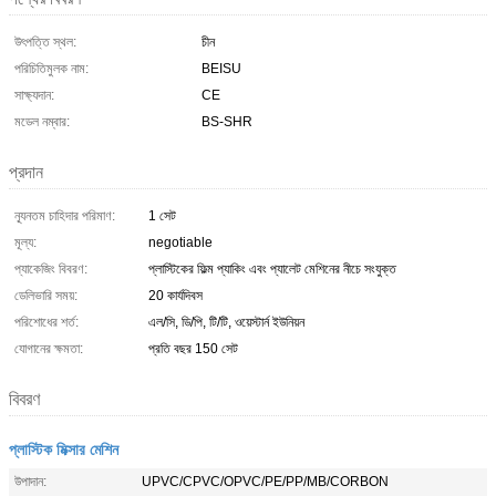
উৎপত্তি স্থল:
চীন
পরিচিতিমুলক নাম:
BEISU
সাক্ষ্যদান:
CE
মডেল নম্বার:
BS-SHR
প্রদান
ন্যূনতম চাহিদার পরিমাণ:
1 সেট
মূল্য:
negotiable
প্যাকেজিং বিবরণ:
প্লাস্টিকের ফিল্ম প্যাকিং এবং প্যালেট মেশিনের নীচে সংযুক্ত
ডেলিভারি সময়:
20 কার্যদিবস
পরিশোধের শর্ত:
এল/সি, ডি/পি, টি/টি, ওয়েস্টার্ন ইউনিয়ন
যোগানের ক্ষমতা:
প্রতি বছর 150 সেট
বিবরণ
প্লাস্টিক মিক্সার মেশিন
উপাদান:
UPVC/CPVC/OPVC/PE/PP/MB/CORBON