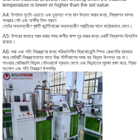
temperature is lower or higher than the set value
A4: উপাদান ফুটো এড়াতে এবং চূড়ান্ত পণ্য মান উন্নত করার জন্য, নিষ্কাশন ভালভ
প্লঞ্জার গেট এবং অক্ষীয় সিল গ্রহণ
গেটের অভ্যন্তরীণ পৃষ্ঠটি কন্টেইনারের অভ্যন্তরীণ প্রাচীরের সাথে কঠোরভাবে মেলে।
A5: উপরের কভারে গরম করার সময় জলীয় বাষ্প দূর করার জন্য একটি নিষ্কাশন ডিভাইস
রয়েছে।
A6: শুরু এবং গতি নিয়ন্ত্রণের জন্য পরিবর্তনশীল ফ্রিকোয়েন্সি স্পিড রেগুলেটর ব্যবহার
করে মোটরটি নিয়ন্ত্রণযোগ্য যাতে উচ্চ স্টার্টআপের সময় বড় বিদ্যুৎ উৎপন্ন হয় না।
পাওয়ার মোটরগুলি বিদ্যুৎ নেটওয়ার্কে প্রভাব ফেলে এবং বিদ্যুতের সুরক্ষা রক্ষা করে. গ্রিড
সংযোগ এবং গতি নিয়ন্ত্রণ উপলব্ধি