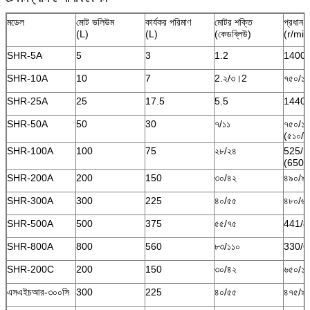
মডেল
মোট ভলিউম
কার্যকর পরিমাণ
মোটর শক্তি
প্রধান শ
(L)
(L)
(কেডব্লিউ)
(r/min
SHR-5A
5
3
1.2
1400
SHR-10A
10
7
2.২/৩।2
৭৫০/১
SHR-25A
25
17.5
5.5
1440
SHR-50A
50
30
৭/১১
৭৫০/১
(৫১০/১
SHR-100A
100
75
২৮/২৪
525/1
(650/
SHR-200A
200
150
৩০/৪২
৪৯০/৯
SHR-300A
300
225
৪০/৫৫
৪৮০/৬
SHR-500A
500
375
৫৫/৭৫
441/8
SHR-800A
800
560
৮৩/১১০
330/6
SHR-200C
200
150
৩০/৪২
৬৫০/১
এসএইচআর-৩০০সি
300
225
৪০/৫৫
৪৭৫/৯