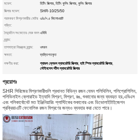
মডেল:
হিটিং মিক্সার, হিটিং কুলিং মিক্সার, কুলিং মিক্সার
মিক্সার মডেল:
SHR-10/25/50
গরমকরণ মিশ্রণকারীর মোটর
৩/৫/৭.৫ কিলোওয়াট
শক্তি:
বৈদ্যুতিন সংকেতের মেরু বদল
এবিবি
ব্র্যান্ড:
তাপমাত্রা নিয়ন্ত্রক ব্র্যান্ড:
ওমরন
ক্ষমতা:
ব্যক্তিগতকৃত
প্যাডল ব্লেডস ল্যাবরেটরি মিক্সার
হাই স্পিড ল্যাবরেটরি মিক্সার
লক্ষণীয় করা:
,
,
স্টেইনলেস স্টীল ল্যাবরেটরি মিক্সার
প্রয়োগঃ
SHR সিরিজের মিশ্রণকারীগুলি প্রধানত বিভিন্ন রজন যেমন পলিথিলিন, পলিপ্রোপিলিন,
পলিভিনাইল ক্লোরাইড ইত্যাদি মিশ্রণ, মিশ্রণ, রঙ, শুকানোর জন্য ব্যবহৃত হয়,এবিএস
এবং পলিকার্বোনেট মত ইঞ্জিনিয়ারিং প্লাস্টিকের শুকানোর এবং ডিভোলাইটাইজেশন
প্রক্রিয়াএটি ফেনোলিক রজন মিশ্রণের জন্যও ব্যবহার করা যেতে পারে।