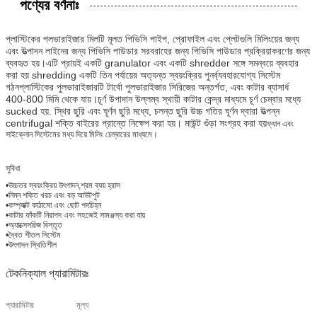
পণ্যের বর্ণনাঃ
প্লাস্টিকের পলভারাইজার মিলটি মূলত পিভিসি পাইপ, প্রোফাইল এবং প্লেটগুলি মিলিংয়ের জন্য
এবং উত্পাদন লাইনের জন্য পিভিসি পাউডার সরবরাহের জন্য পিভিসি পাউডার প্রক্রিয়াকরণের জন্য
ব্যবহৃত হয়।এটি প্রায়ই একটি granulator এবং একটি shredder সঙ্গে সমন্বয়ে ব্যবহার
করা হয় shredding একটি তিন পর্যায়ের অত্যন্ত স্বয়ংক্রিয় পুনর্ব্যবহারযোগ্য সিস্টেম
গঠনপ্লাস্টিকের পুলভারাইজারটি টার্বো পুলভারাইজার সিরিজের অন্তর্গত, এবং কাটার ব্যাসার্ধ
400-800 মিমি থেকে যায়।চূর্ণ উপাদান উল্লম্ব স্থায়ী কাটার কেন্দ্র মাধ্যমে চূর্ণ চেম্বার মধ্যে
sucked হয়. স্থির ছুরি এবং ঘূর্ণন ছুরি মধ্যে, চলন্ত ছুরি উচ্চ গতির ঘূর্ণন দ্বারা উত্পন্ন
centrifugal শক্তি বাইরের প্রান্তে নিক্ষেপ করা হয়। মাউন্ট গুঁড়া সংগ্রহ করা হয়
ফ্যান এবং
সাইক্লোন সিস্টেমের মধ্য দিয়ে মিলিং চেম্বারের মাধ্যমে।
সুবিধা
•উচ্চতর স্বয়ংক্রিয় উৎপাদন,শ্রম ব্যয় হ্রাস
•নিম্ন শক্তি খরচ এবং বড় আউটপুট
•কম্প্যাক্ট কাঠামো এবং ছোট পদচিহ্ন
•কাটার ফাঁকটি নিরাপদ এবং সহজেই সামঞ্জস্য করা যায়
•অ্যাক্সেসরিজ বিস্তৃত
•দ্বৈত শীতল সিস্টেম
•উৎপাদন স্থিতিশীল
টেকনিক্যাল প্যারামিটারঃ
প্যারামিটার
মূল্য