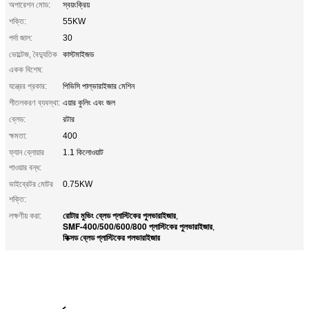
অপারেশন মোড:
স্বয়ংক্রিয়
শক্তি:
55KW
পর্দা জাল:
30
ভোল্টেজ, বৈদ্যুতিক
কাস্টমাইজড
একক বিশেষ:
যন্ত্রের প্রকার:
পিভিসি পাল্ভারাইজার মেশিন
শীতলকরণ ব্যবস্থা:
এয়ার কুলিং এবং জল
ব্লেড:
রটার
ক্ষমতা:
400
ফ্যান ব্লোয়ার
1.1 কিলোওয়াট
পাওয়ার বন্ধ:
ভাইব্রেটর মোটর
0.75KW
শক্তি:
রোটার মুভিং ব্লেড প্লাস্টিকের পুলভারাইজার
লক্ষণীয় করা:
,
SMF-400/500/600/800 প্লাস্টিকের পুলভারাইজার
,
ফিক্সড ব্লেড প্লাস্টিকের পলভারাইজার