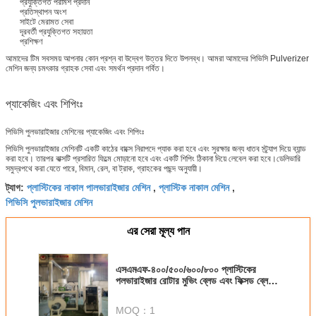
প্রযুক্তিগত পরামর্শ প্রদান
প্রতিস্থাপন অংশ
সাইটে মেরামত সেবা
দূরবর্তী প্রযুক্তিগত সহায়তা
প্রশিক্ষণ
আমাদের টিম সবসময় আপনার কোন প্রশ্ন বা উদ্বেগ উত্তর দিতে উপলব্ধ। আমরা আমাদের পিভিসি Pulverizer
মেশিন জন্য চমৎকার গ্রাহক সেবা এবং সমর্থন প্রদান গর্বিত।
প্যাকেজিং এবং শিপিংঃ
পিভিসি পুলভারাইজার মেশিনের প্যাকেজিং এবং শিপিংঃ
পিভিসি পুলভারাইজার মেশিনটি একটি কাঠের বাক্সে নিরাপদে প্যাক করা হবে এবং সুরক্ষার জন্য ধাতব স্ট্র্যাপ দিয়ে ব্যান্ড
করা হবে। তারপর বাক্সটি প্রসারিত ফিল্মে মোড়ানো হবে এবং একটি শিপিং ঠিকানা দিয়ে লেবেল করা হবে।ডেলিভারি
সমুদ্রপথে করা যেতে পারে, বিমান, রেল, বা ট্রাক, গ্রাহকের পছন্দ অনুযায়ী।
প্লাস্টিকের নাকাল পালভারাইজার মেশিন
প্লাস্টিক নাকাল মেশিন
ট্যাগ:
,
,
পিভিসি পুলভারাইজার মেশিন
এর সেরা মূল্য পান
এসএমএফ-৪০০/৫০০/৬০০/৮০০ প্লাস্টিকের
পলভারাইজার রোটার মুভিং ব্লেড এবং ফিক্সড ব্লেড
সহ
MOQ：
1