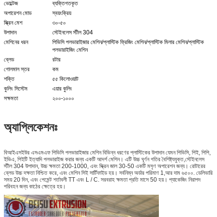
ভোল্টেজ
ব্যক্তিগতকৃত
অপারেশন মোড
স্বয়ংক্রিয়
স্ক্রিন মেশ
৩০-৫০
উপাদান
স্টেইনলেস স্টীল 304
মেশিনের ধরন
পিভিসি পলভারাইজার মেশিন/প্লাস্টিক ফ্রিজিং মেশিন/প্লাস্টিক মিলার মেশিন/প্লাস্টিক
পলভারাইজিং মেশিন
ব্লেড
রটার
গোলমাল স্তর
কম
শক্তি
৫৫ কিলোওয়াট
কুলিং সিস্টেম
এয়ার কুলিং
সক্ষমতা
২০০-১০০০
অ্যাপ্লিকেশনঃ
বিআইএসইউর এসএমএফ পিভিসি পলভারাইজার মেশিন বিভিন্ন ধরণের প্লাস্টিকের উপাদান যেমন পিভিসি, পিই, পিপি,
ইভিএ, পিইটি ইত্যাদি পলভারাইজ করার জন্য একটি আদর্শ মেশিন। এটি উচ্চ ঘূর্ণন গতির বৈশিষ্ট্যযুক্ত,স্টেইনলেস
স্টীল 304 উপাদান, উচ্চ ক্ষমতা 200-1000, এবং স্ক্রিন জাল 30-50 একটি মসৃণ অপারেশন জন্য। রোটারের
ব্লেড উচ্চ দক্ষতা নিশ্চিত করে, এবং মেশিন সিই সার্টিফাইড হয়। সর্বনিম্ন অর্ডার পরিমাণ 1,আর দাম ৬৫০০. ডেলিভারি
সময় 20 দিন, এবং পেমেন্ট শর্তাবলী TT এবং L / C. সরবরাহ ক্ষমতা প্রতি মাসে 50 হয়। প্যাকেজিং নিরাপদ
পরিবহন জন্য কাঠের ক্ষেত্রে হয়।