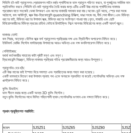
পিভিসি হট-কাট গ্রানুলেশন প্রোডাকশন লাইন বর্জ্য প্লাস্টিককে ভাল গ্রানুলে পরিণত করবে, যা পুনর্জন্মের সর্বাধিক মান
প্রতিফলিত করবে।পিভিসি হট-কাট গ্রানুলেটর তৈরি করার জন্য এটির একটি উচ্চ-মানের প্লাস্টিকের দানাদার
প্রয়োজন যাতে সহজেই ভেজা উপকরণ এবং জলের দানাদারি সমাধান করা যায়।অনেক ভেন্ট আছে, স্প্রে করা সহজ
আঠালো, কম আউটপুট, স্ক্রু উচ্চ-ফ্রিকোয়েন্সি quenching চিকিত্সা, ভাঙা সহজ নয়, দীর্ঘ সেবা জীবন।এবং বিভিন্ন
ধরণের ডাই, বিভিন্ন ধরণের উপাদান স্ক্রু, বিভিন্ন ধরণের সংমিশ্রণ পাওয়া যায়।বৃহৎ, মাঝারি এবং ছোট
বিনিয়োগকারীদের বিভিন্ন ক্রয়ের চাহিদা মেটানো রিসাইক্লিং শিল্পে আপনার বিনিয়োগের জন্য একটি আদর্শ পছন্দ।
দানাদার হোস্ট:
কম শিয়ার, অত্যন্ত যৌগিক স্ক্রু ফর্ম গ্রানুলেশন প্রক্রিয়ার দক্ষ এবং স্থিতিশীল অপারেশন নিশ্চিত করে।
ইউনিফর্ম ডোজিং সিস্টেম মাস্টারব্যাচ উপাদানের আরও অভিন্ন এবং দক্ষ কনফিগারেশন নিশ্চিত করে।
পেলিটাইজার:
যথার্থ কর্তনকারীর সাহায্যে কাটা পৃষ্ঠটি মসৃণ এবং মসৃণ।
ফ্রিকোয়েন্সি নিয়ন্ত্রণ, বিভিন্ন দানাদার প্রক্রিয়া গতির প্রয়োজনীয়তার জন্য আরও উপযুক্ত।
গ্রানুলেটর হেড ছাঁচ:
এটি উচ্চ মানের ডাই ইস্পাত দিয়ে সমাপ্ত এবং স্থায়িত্বের জন্য শক্ত করা হয়েছে।
একটি ভালভাবে বিতরণ করা উপাদান প্রবাহ পথ একে অপরকে প্রভাবিত না করেই পেলেটগুলির অভিন্ন এবং দক্ষ
এক্সট্রুশন নিশ্চিত করে।
কুলিং ডিভাইস:
ভাল শীতল করার জন্য একটি অনন্য 3D কুলিং সিস্টেম।
নতুন কুলিং সিস্টেমের সাথে মিলিত শক্তিশালী ফ্যান পেলেটগুলির গুণমান এবং দক্ষতা নিশ্চিত করে।
প্রধান প্রযুক্তিগত পরামিতি
:
মডেল
SJSZ51
SJSZ65
SJSZ80
SJSZ9