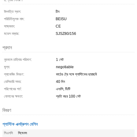
উৎপত্তি স্থল:
চীন
পরিচিতিমুলক নাম:
BEISU
সাক্ষ্যদান:
CE
মডেল নম্বার:
SJSZ80/156
প্রদান
ন্যূনতম চাহিদার পরিমাণ:
1 সেট
মূল্য:
negotiable
প্যাকেজিং বিবরণ:
কাঠের ট্রে সঙ্গে প্লাস্টিকের ছায়াছবি
ডেলিভারি সময়:
40 দিন
পরিশোধের শর্ত:
এল/সি, টি/টি
যোগানের ক্ষমতা:
প্রতি বছর 100 সেট
বিবরণ
প্লাস্টিক এক্সট্রুশন মেশিন
পিএলসি
সিমেনস