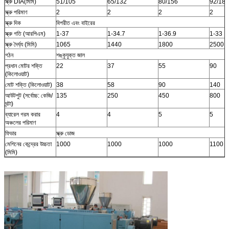
স্ক্রু DIA(মিমি)
51/105
65/132
80/156
92/188
স্ক্রু পরিমাণ
2
2
2
2
স্ক্রু দিক
বিপরীত এবং বাইরের
স্ক্রু গতি (আরপিএম)
1-37
1-34.7
1-36.9
1-33
স্ক্রু দৈর্ঘ্য (মিমি)
1065
1440
1800
2500
গঠন
শঙ্কুযুক্ত জাল
প্রধান মোটর শক্তি
22
37
55
90
(কিলোওয়াট)
মোট শক্তি (কিলোওয়াট)
38
58
90
140
আউটপুট (সর্বোচ্চ: কেজি/
135
250
450
800
ঘন্টা)
ব্যারেল গরম করার
4
4
5
5
অঞ্চলের পরিমাণ
ফিডার
স্ক্রু ডোজ
মেশিনের কেন্দ্রের উচ্চতা
1000
1000
1000
1100
(মিমি)