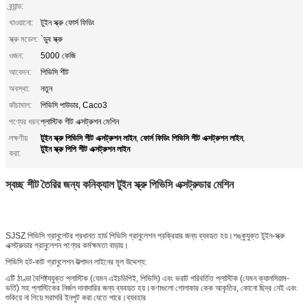
ব্র্যান্ড:
খাওয়ানো:
টুইন স্ক্রু ফোর্স ফিডিং
স্ক্রু মডেল:
`ডুব স্ক্রু
ওজন:
5000 কেজি
আবেদন:
পিভিসি শীট
অবস্থা:
নতুন
কাঁচামাল:
পিভিসি পাউডার, Caco3
পণ্যের ধরন:
প্লাস্টিক শীট এক্সট্রুশন মেশিন
টুইন স্ক্রু পিভিসি শীট এক্সট্রুশন লাইন
ফোর্স ফিডিং পিভিসি শীট এক্সট্রুশন লাইন
লক্ষণীয়
,
,
টুইন স্ক্রু পিপি শীট এক্সট্রুশন লাইন
করা:
স্বচ্ছ শীট তৈরির জন্য কনিক্যাল টুইন স্ক্রু পিভিসি এক্সট্রুডার মেশিন
SJSZ পিভিসি গ্রানুলেটর প্রধানত হার্ড পিভিসি গ্রানুলেশন প্রক্রিয়ার জন্য ব্যবহৃত হয়।শঙ্কুযুক্ত টুইন-স্ক্রু
এক্সট্রুডার গ্রানুলেশন পণ্যের কর্মক্ষমতা বাড়ায়।
পিভিসি হট-কাট গ্রানুলেশন উত্পাদন লাইনের মূল উদ্দেশ্য:
এটি ঠাণ্ডা বৈশিষ্ট্যযুক্ত প্লাস্টিক (যেমন এইচডিপিই, পিভিসি) এবং ভরাট পরিবর্তিত প্লাস্টিক (যেমন ক্যালসিয়াম-
ভর্তি) সহ প্লাস্টিকের নির্জল দানাদারির জন্য ব্যবহৃত হয়।কণাগুলো গোলাকার কেক আকৃতির, কোনো ছিদ্র নেই এবং
শুকিয়ে না গিয়ে সরাসরি ইনপুট করা যেতে পারে।ব্যবহার