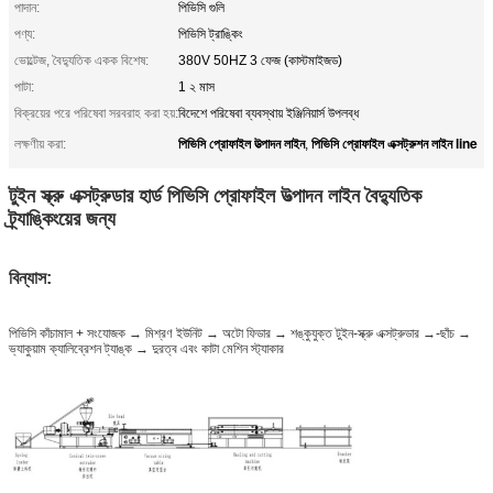
পাদান:
পিভিসি গুলি
পণ্য:
পিভিসি ট্রাঙ্কিং
ভোল্টেজ, বৈদ্যুতিক একক বিশেষ:
380V 50HZ 3 ফেজ (কাস্টমাইজড)
পাটা:
1 ২ মাস
বিক্রয়ের পরে পরিষেবা সরবরাহ করা হয়:
বিদেশে পরিষেবা ব্যবস্থায় ইঞ্জিনিয়ার্স উপলব্ধ
পিভিসি প্রোফাইল উত্পাদন লাইন
পিভিসি প্রোফাইল এক্সট্রুশন লাইন line
লক্ষণীয় করা:
,
টুইন স্ক্রু এক্সট্রুডার হার্ড পিভিসি প্রোফাইল উত্পাদন লাইন বৈদ্যুতিক
ট্র্যাঙ্কিংয়ের জন্য
বিন্যাস:
পিভিসি কাঁচামাল + সংযোজক → মিশ্রণ ইউনিট → অটো ফিডার → শঙ্কুযুক্ত টুইন-স্ক্রু এক্সট্রুডার →-ছাঁচ →
ভ্যাকুয়াম ক্যালিব্রেশন ট্যাঙ্ক → দুরত্ব এবং কাটা মেশিন স্ট্যাকার