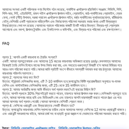
আমাদের সংস্থা একটি পরিপক্ক পণ্য সিস্টেম গঠন করেছে, প্লাস্টিক এক্সট্রুশন ছাঁচনির্মাণ সরঞ্জাম: পিভিসি, পিপি,
পিপি-আর, পিই, এইচডিপিই, ডাবল পাইপ এক্সট্রুশন উত্পাদন লাইন, প্রোফাইল, কাঠ-প্লাস্টিকের প্রোফাইল, ফ্রেম
ফেনা, প্লেট (শীট) উপাদান, দরজা প্যানেল এক্সট্রুশন উত্পাদন লাইন, বর্জ্য প্লাস্টিকের পুনর্ব্যবহারযোগ্য, ঝাঁজিয়াগাং
বেইসু মেশিনারি একটি গ্রাহককে দায়িত্বশীল এবং নির্ভরযোগ্য পরিসেবা সরবরাহ করার জন্য একটি বিক্রয়কৃত
বিক্রয়োত্তর সেবা দল রয়েছে।আমাদের গ্রাহক পরিষেবার কাজটি তিনটি পর্যায়ে বিভক্ত: বিক্রয়-পূর্ব প্রোগ্রাম
আলোচনা এবং নকশা, উত্পাদন ট্র্যাকিং এবং ইনস্টলেশন ও কমিশনিং, এবং বিক্রয়-পরে পরিষেবা এবং রক্ষণাবেক্ষণ।
FAQ
প্রশ্ন 1: আপনি একটি কারখানা বা ট্রেডিং সংস্থা?
একটি: আমরা প্রস্তুতকারক এবং আমাদের 15 বছরের কারখানার অভিজ্ঞতা রয়েছে only কেবলমাত্র আমাদের
নিজেরাই তৈরি মেশিন হিসাবে মানের উপর নির্ভর করা যায়, এবং সবচেয়ে গুরুত্বপূর্ণ বিষয়টি হ'ল আমরা বিক্রির পরে
আরও ভাল পরিষেবা করতে পারি।আমরা জানি প্রতিটি অংশে কীভাবে সমস্যাটি সমাধান করা যায় liসুতরাং আমাদের
কারখানার পরিদর্শন স্বাগতম।
প্রশ্ন 2: প্রসবের সময় কত দিন?
উত্তর: স্ট্যান্ডার্ড মেশিনগুলির জন্য, এটি 7-10 কার্যদিবস হবে;ক্লায়েন্টের নির্দিষ্ট প্রয়োজনীয়তা অনুসারে অ-মানক
মেশিন এবং কাস্টমাইজড মেশিনগুলির জন্য, এটি 25 থেকে 35 কার্যদিবস হবে।
প্রশ্ন 3: আমার অর্ডারটির জন্য আমি কীভাবে অর্থ প্রদান করব?এই ক্রয়ের মিছিল কি?
উত্তর: আপনি প্রথমে 30% প্রিপেইমেন্ট করতে পারেন, তারপরে আমরা উত্পাদন শুরু করব।মেশিনগুলি প্রস্তুত হয়ে
গেলে, আমরা আপনার কাছে ছবি এবং ভিডিওগুলি নেব এবং তারপরে আপনি ভারসাম্যটি করতে পারেন ter এর পরে
আমরা আপনার অর্থ প্রদান পেয়েছি।আমরা আপনাকে মেশিনটি প্রেরণ করব।
প্রশ্ন 4: মেশিনের ওয়ারেন্টি এবং বিক্রয়োত্তর সেবাটি কীভাবে হয়?
উত্তর: ক্লায়েন্টের কারখানায় মেশিন স্থাপনের তারিখ থেকে আমাদের সমস্ত মেশিনের 12 মাসের ওয়্যারেন্টি থাকবে।
এবং ওয়ারেন্টি সময়কালের বাইরে, আমরা চার্জ সহ বা ছাড়াই খুচরা যন্ত্রাংশ বা মেরামতের পরিষেবা সরবরাহ করতে পারি।
পিভিসি প্রোফাইল এক্সট্রুশন লাইন
পিভিসি প্রোফাইল উত্পাদন মেশিন
ট্যাগ:
,
,