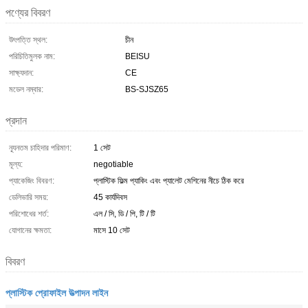
পণ্যের বিবরণ
উৎপত্তি স্থল:
চীন
পরিচিতিমুলক নাম:
BEISU
সাক্ষ্যদান:
CE
মডেল নম্বার:
BS-SJSZ65
প্রদান
ন্যূনতম চাহিদার পরিমাণ:
1 সেট
মূল্য:
negotiable
প্যাকেজিং বিবরণ:
প্লাস্টিক ফিল্ম প্যাকিং এবং প্যালেট মেশিনের নীচে ঠিক করে
ডেলিভারি সময়:
45 কার্যদিবস
পরিশোধের শর্ত:
এল / সি, ডি / পি, টি / টি
যোগানের ক্ষমতা:
মাসে 10 সেট
বিবরণ
প্লাস্টিক প্রোফাইল উত্পাদন লাইন