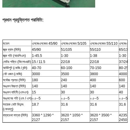
প্রধান প্রযুক্তিগত পরামিতি:
মডেল
এসজেএসজেড 45/90
এসজেএসজেড 5/105
এসজেএসজেড 55/110
এসজেএস
স্ক্রু ব্যাস (মিমি)
45/90
51/105
55/110
65/132
স্ক্রু গতি (আরপিএম)
1-45.5
1-30
1-38
1-30
মোটর শক্তি (কিলোওয়াট)
15 / 11.5
22/18
22/18
37/24
আউটপুট (কেজি / ঘন্টা)
40-70
60-100
70-150
80-25
নেট ওজন (কেজি)
3000
3500
3800
4000
সর্বোচ্চ প্রস্থ (মিমি)
180
240
400
600
অঙ্কন উচ্চতা (মিমি)
140
140
140
140
অঙ্কন বাহিনী (এফএন)
15
30
30
40
অঙ্কনের গতি (এম / এস)
০.৫--5
০.৫--5
০.৫--5
০.৫--5
সহায়ক মোট বিদ্যুৎ
18.7
31.6
31.6
31.6
(কেডব্লু)
বাহ্যরেখা মাত্রা (মিমি)
3360 * 1290 *
3620 * 1050 *
3620 * 3500 *
4235 *
2127
2157
2157
2450