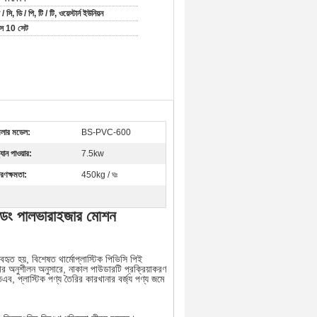
/ সি, ডি / পি, টি / টি, ওয়েস্টার্ন ইউনিয়ন
সে 10 সেট
িলার মডেল:
BS-PVC-600
্যান পাওয়ার:
7.5kw
ারণক্ষমতা:
450kg / ঘঃ
ডিং পালভারাইজার মেশিন
্যবহৃত হয়, বিশেষত থার্মোপ্লাস্টিক পিভিসি পিই
নার অনুশীলন অনুসারে, নাকাল পাউডারটি প্রক্রিয়াকরণ
, প্লাস্টিক পণ্য তৈরির কারখানার বর্জ্য পণ্য জমে