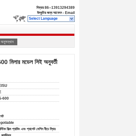
বিক্রয়
86--13913294389
উদ্ধৃতির জন্য আবেদন
-
Email
Select Language
অনুসন্ধান
600 মিলার মডেল সিই অনুবর্তী
EISU
E
S-600
সেট
gotiable
াস্টিক ফিল্ম প্যাকিং এবং প্যালেট মেশিন নীচে স্থির
কার্যদিবস