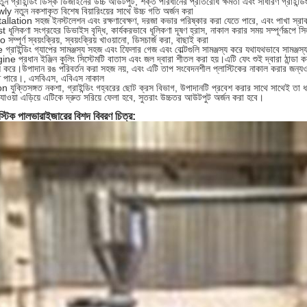
ুন গ্রাইন্ডিং ডিস্ক ডিজাইনের উচ্চ আউটপুট, শক্ত পরিধানের প্রতিরোধ ক্ষমতা এবং সাধারণ গ্রাইন্ডিং
y নতুন নকশাকৃত বিশেষ বিয়ারিংয়ের সাথে উচ্চ গতি অর্জন করা
allation সহজ ইনস্টলেশন এবং রক্ষণাবেক্ষণ, দরজা কভার পরিষ্কার করা যেতে পারে, এবং পাখা স্রা
 ধূলিকণা সংগ্রহের ডিভাইস বৃদ্ধি, কার্যকরভাবে ধূলিকণা দূষণ হ্রাস, নাকাল করার সময় সম্পূর্ণরূপে 
 সম্পূর্ণ স্বয়ংক্রিয়, স্বয়ংক্রিয় খাওয়ানো, ডিসচার্জ করা, বাছাই করা
গ্রাইন্ডিং গ্যাপের সামঞ্জস্য সহজ এবং ফিেলার গেজ এবং বোল্টগুলি সামঞ্জস্য করে যথাযথভাবে সামঞ্জস
ne প্রধান ইঞ্জিন কুলিং সিস্টেমটি বাতাস এবং জল দ্বারা শীতল করা হয়।এটি ফেং শুই দ্বারা ঠান্ডা 
স করে।উপাদান রঙ পরিবর্তন করা সহজ নয়, এবং এটি তাপ সংবেদনশীল প্লাস্টিকের নাকাল করার জন্য
ে পারে।, এসবিএস, এবিএস নাকাল
 যুক্তিসঙ্গত নকশা, গ্রাইন্ডিং গহ্বরের ছোট ক্রস বিভাগ, উপাদানটি প্রবেশ করার সাথে সাথেই তা ধরা 
যাওয়া এড়িয়ে এটিকে দ্রুত সরিয়ে ফেলা হবে, সুতরাং উচ্চতর আউটপুট অর্জন করা হবে।
াস্টিক পালভারাইজারের বিশদ বিবরণ চিত্র: