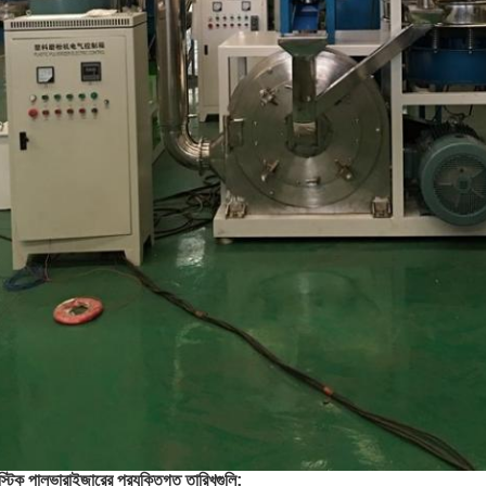
াস্টিক পালভারাইজারের প্রযুক্তিগত তারিখগুলি: