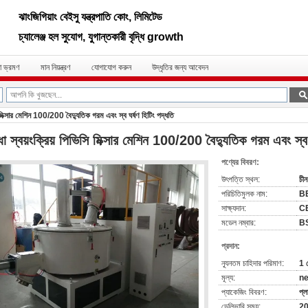
ঝাংজিগিয়াং বেইসু যন্ত্রপাতি কোং, লিমিটেড
চ্যালেঞ্জ হল সুযোগ, যুগান্তকারী বৃদ্ধি growth
া ভ্রমণ
মান নিয়ন্ত্রণ
যোগাযোগ করুন
উদ্ধৃতির জন্য আবেদন
 মিক্সার মেশিন 100/200 বৈদ্যুতিক গরম এবং স্ব ঘর্ষণ হিটিং পদ্ধতি
 স্বয়ংক্রিয় পিভিসি মিক্সার মেশিন 100/200 বৈদ্যুতিক গরম এবং স্ব 
পণ্যের বিবরণ:
উৎপত্তি স্থল:
চীন
পরিচিতিমুলক নাম:
B
সাক্ষ্যদান:
C
মডেল নম্বার:
BS
প্রদান:
ন্যূনতম চাহিদার পরিমাণ:
1 
মূল্য:
ne
প্যাকেজিং বিবরণ:
প্ল
ডেলিভারি সময়:
20 