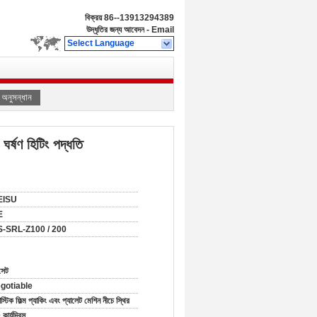
বিক্রয়
86--13913294389
উদ্ধৃতির জন্য আবেদন
-
Email
Select Language
অনুসন্ধান
ঘর্ষণ হিটিং পদ্ধতি
EISU
E
-SRL-Z100 / 200
সেট
gotiable
াস্টিক ফিল্ম প্যাকিং এবং প্যালেট মেশিন নীচে স্থির
কার্যদিবস