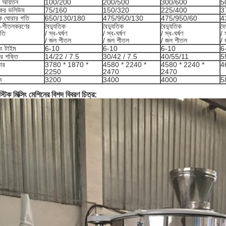
 আয়তন
100/200
200/500
300/600
5
্যকর ভলিউম
75/160
150/320
225/400
3
 ঘোরার গতি
650/130/180
475/950/130
475/950/60
4
-শীতলকরণের
বৈদ্যুতিক
বৈদ্যুতিক
বৈদ্যুতিক
বৈ
ধতি
/ স্ব-ঘর্ষণ
/ স্ব-ঘর্ষণ
/ স্ব-ঘর্ষণ
/ 
/ জল শীতল
/ জল শীতল
/ জল শীতল
/
সিং টাইম
6-10
6-10
6-10
6
র শক্তি
14/22 / 7.5
30/42 / 7.5
40/55/11
5
ার
3780 * 1870 *
4580 * 2240 *
4580 * 2240 *
4
2250
2470
2470
ন
3200
3400
4000
5
স্টিক মিক্সিং মেশিনের বিশদ বিবরণ চিত্র: