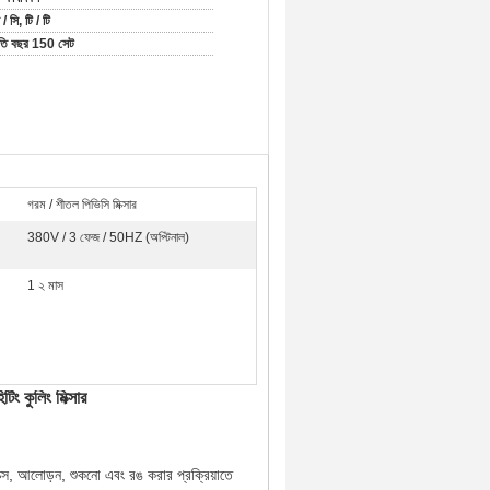
/ সি, টি / টি
রতি বছর 150 সেট
গরম / শীতল পিভিসি মিক্সার
380V / 3 ফেজ / 50HZ (অপ্টিনাল)
1 ২ মাস
িং কুলিং মিক্সার
বাক্স, আলোড়ন, শুকনো এবং রঙ করার প্রক্রিয়াতে