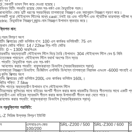
হৃত হয়।
idাকনাটি ডাবল সিল করে দেওয়া হয়েছে।
িভিন্ন হিটিং পদ্ধতি রয়েছে যেমন স্ব-ঘর্ষণ এবং বৈদ্যুতিক গরম।
নলোডিং মোড দুটি ধরণের স্বয়ংক্রিয় তাপমাত্রা নিয়ন্ত্রণ এবং ম্যানুয়াল নিয়ন্ত্রণ গ্রহণ করে।
লকটি পুরো স্টেইনলেস স্টিলের মধ্যে castালাই হয় এবং গতিশীল এবং স্ট্যাটিক ভারসাম্য পরীক্ষা দ্ব
tric. বৈদ্যুতিক নিয়ন্ত্রণ ব্র্যান্ড-নাম নিয়ন্ত্রণ উপাদান ব্যবহার করে।
ুক্তিগত মান:
।গরম মিশ্রণ অংশ
হিটিং মিক্সারের মোট ভলিউম হ'ল: 100 এল কার্যকর ভলিউমটি: 75 এল
প্রধান মোটর শক্তি: 14 / 22kw দ্বি-গতি মোটর
গতি: 0 ~ 1300 আরপিএম
ারকটির অভ্যন্তরটি স্টেইনলেস স্টিল দিয়ে তৈরি।উপাদান: 304 স্টেইনলেস স্টিল বেধ 5 মিমি
ত্তেজক প্যাডেল: স্টেইনলেস স্টিল যথার্থ অংশের তিন স্তর
ং পদ্ধতি: বৈদ্যুতিক গরম এবং স্ব-ঘর্ষণ
আনলোড করার পদ্ধতি: বায়ুসংক্রান্ত ডিভাইস (স্বয়ংক্রিয়ভাবে স্রাব)
াপমাত্রা নিয়ন্ত্রণ ডিভাইস: ডিজিটাল এলসিডি ডিসপ্লে তাপমাত্রা নিয়ামক এনএফ -6000 সাংহাই এশ
কুলিং মিক্সার অংশ
কুলিং মিক্সারের মোট ভলিউম 200L এবং কার্যকর ভলিউম 160L।
মোটর শক্তি: 7.5kw
ুলিং পাত্রে অভ্যন্তরীণ উপাদান হ'ল স্টেইনলেস স্টিল
ন্টারলেয়ার কুলিংয়ের সাথে বাইরের অংশটি শীতল করার জন্য ধারকটির ভিতরে শীতলতার সাথে একটি প্
ন্তরীণ এবং বাইরের স্তরগুলি শীতল করার জন্য উপাদানটি শীতল করা যেতে পারে।
নলোড করার পদ্ধতি: বায়ুসংক্রান্ত ডিভাইস (স্বয়ংক্রিয়ভাবে স্রাব)
ান প্রযুক্তিগত পরামিতি
:
-Z সিরিজ উল্লম্ব মিশ্রণ ইউনিট
ল
এসআরএল-জেড
SRL-Z200 / 500
SRL-Z300 / 600
S
100/200