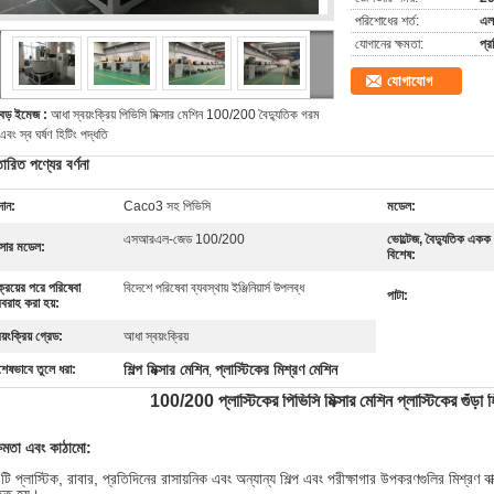
পরিশোধের শর্ত:
এল 
যোগানের ক্ষমতা:
প্
যোগাযোগ
বড় ইমেজ :
আধা স্বয়ংক্রিয় পিভিসি মিক্সার মেশিন 100/200 বৈদ্যুতিক গরম
এবং স্ব ঘর্ষণ হিটিং পদ্ধতি
তারিত পণ্যের বর্ণনা
দান:
Caco3 সহ পিভিসি
মডেল:
এসআরএল-জেড 100/200
ভোল্টেজ, বৈদ্যুতিক একক
ক্সার মডেল:
বিশেষ:
ক্রয়ের পরে পরিষেবা
বিদেশে পরিষেবা ব্যবস্থায় ইঞ্জিনিয়ার্স উপলব্ধ
পাটা:
বরাহ করা হয়:
বয়ংক্রিয় গ্রেড:
আধা স্বয়ংক্রিয়
শিল্প মিক্সার মেশিন
প্লাস্টিকের মিশ্রণ মেশিন
শেষভাবে তুলে ধরা:
,
100/200 প্লাস্টিকের পিভিসি মিক্সার মেশিন প্লাস্টিকের গুঁড়া হিট
ক্ষমতা এবং কাঠামো:
টি প্লাস্টিক, রাবার, প্রতিদিনের রাসায়নিক এবং অন্যান্য শিল্প এবং পরীক্ষাগার উপকরণগুলির মিশ্রণ 